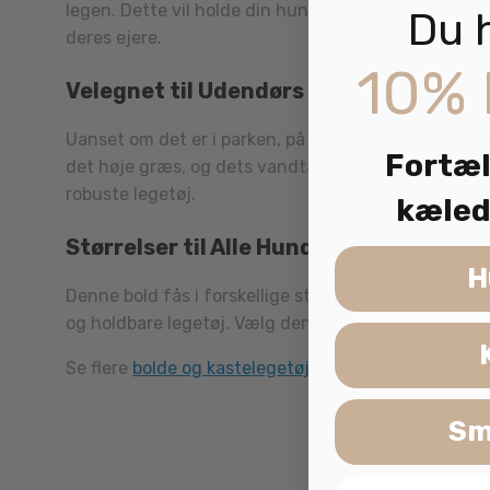
legen. Dette vil holde din hund engageret og begejstr
Du 
deres ejere.
10% 
Velegnet til Udendørs Leg
Uanset om det er i parken, på stranden eller i baghav
Fortæl
det høje græs, og dets vandtætte design gør det p
robuste legetøj.
kæled
Størrelser til Alle Hunde
H
Denne bold fås i forskellige størrelser, så der er n
og holdbare legetøj. Vælg den rigtige størrelse ti
Se flere
bolde og kastelegetøj
her.
Sm