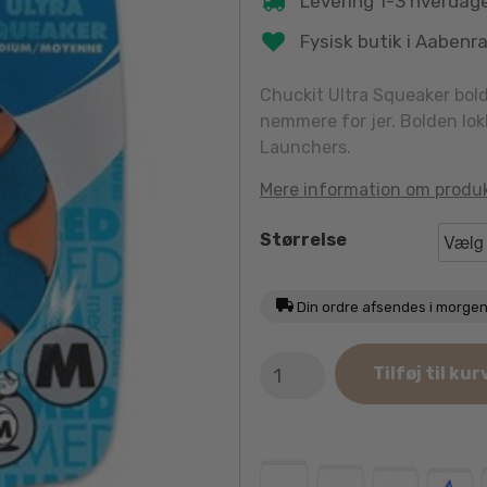
Levering 1-3 hverdag
Fysisk butik i Aabenr
Chuckit Ultra Squeaker bold
nemmere for jer. Bolden lok
Launchers.
Mere information om produ
Størrelse
Din ordre afsendes i morge
Chuckit
Tilføj til kur
Ultra
Squeaker
antal