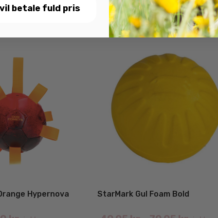
 vil betale fuld pris
Orange Hypernova
StarMark Gul Foam Bold