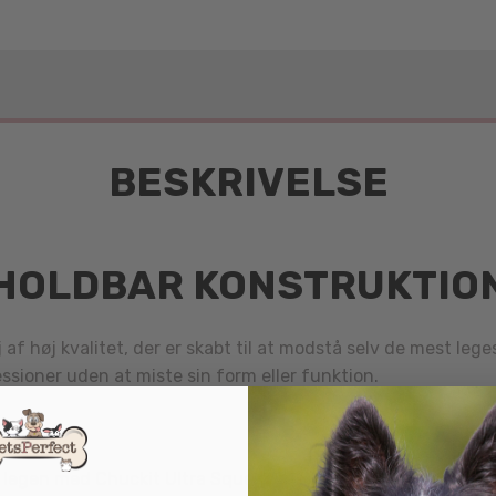
BESKRIVELSE
HOLDBAR KONSTRUKTIO
af høj kvalitet, der er skabt til at modstå selv de mest le
ssioner uden at miste sin form eller funktion.
legen med Chuckit Ultra Squeaker’s sjove squeaklyd. Den in