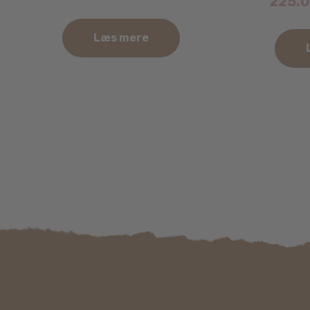
225.
Læs mere