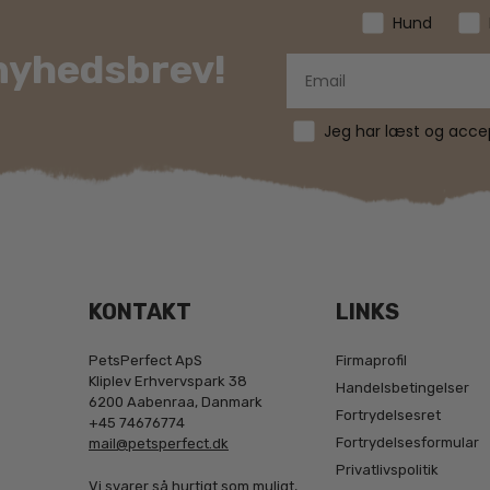
Hund
 nyhedsbrev!
Jeg har læst og accept
KONTAKT
LINKS
PetsPerfect ApS
Firmaprofil
Kliplev Erhvervspark 38
Handelsbetingelser
6200 Aabenraa, Danmark
Fortrydelsesret
+45 74676774
Fortrydelsesformular
mail@petsperfect.dk
Privatlivspolitik
Vi svarer så hurtigt som muligt,