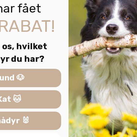
et. Den livlige lyd tilskynder til leg og interaktion, hvilket
har fået
RABAT!
en, er Chuckit Ultra Squeaker det ideelle legetøj til udendør
 os, hvilket
erfekt til vandlege på varme sommerdage. Lad din hund udf
yr du har?
und 🐶
oget for enhver hund, uanset størrelse eller race. Fra små ti
l din hund og se dem opleve glæden ved legen med Chuckit Ul
Kat 🐱
ådyr 🐰