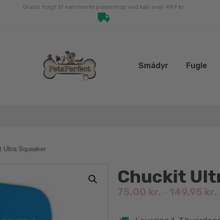
Gratis fragt til nærmeste pakkeshop ved køb over 499 kr.
Smådyr
Fugle
t Ultra Squeaker
Chuckit Ult
75.00
kr.
149.95
kr.
–