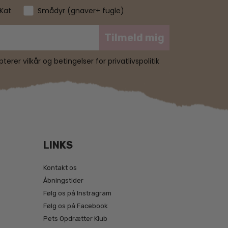
Kat
Smådyr (gnaver+ fugle)
Tilmeld mig
erer vilkår og betingelser for privatlivspolitik
LINKS
Kontakt os
Åbningstider
Følg os på Instragram
Følg os på Facebook
Pets Opdrætter Klub