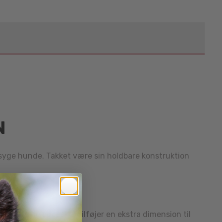
N
gesyge hunde. Takket være sin holdbare konstruktion
dbyggede squeaker tilføjer en ekstra dimension til