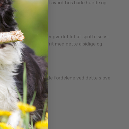
 gør dette legetøj til en favorit hos både hunde og
s leg. Dets gode farver gør det let at spotte selv i
orske og bevæge sig frit med dette alsidige og
l store hunde kan alle nyde fordelene ved dette sjove
tra Squeaker.