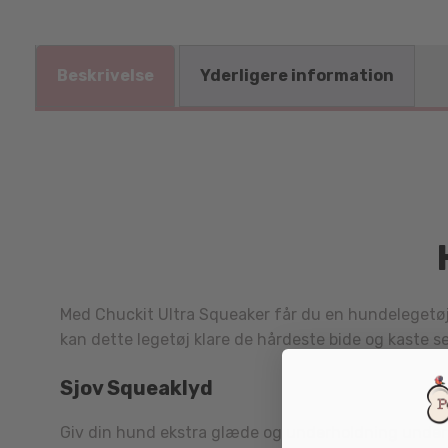
Beskrivelse
Yderligere information
Med Chuckit Ultra Squeaker får du en hundelegetøj 
kan dette legetøj klare de hårdeste bide og kaste se
Sjov Squeaklyd
Giv din hund ekstra glæde og underholdning under 