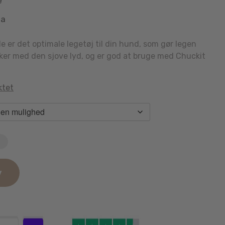
e
aa
e er det optimale legetøj til din hund, som gør legen
ker med den sjove lyd, og er god at bruge med Chuckit
ktet
n
v