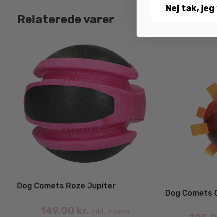
Nej tak, jeg
Relaterede varer
Dog Comets Roze Jupiter
Dog Comets 
149.00
kr.
inkl. moms