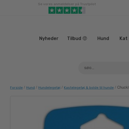
Gå
Se vores anmeldelser på Trustpilot
til
indhold
Nyheder
Tilbud 🤑
Hund
Kat
/
/
/
/ Chucki
Forside
Hund
Hundelegetøj
Kastelegetøj & bolde til hunde