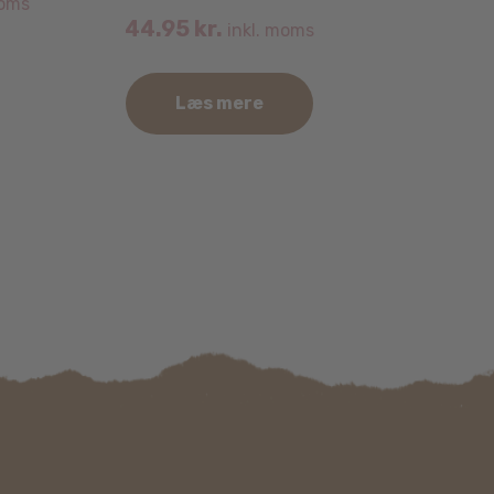
moms
44.95
kr.
inkl. moms
Læs mere