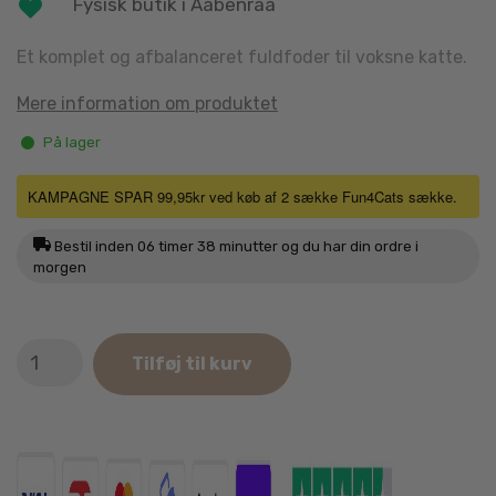
Fysisk butik i Aabenraa
Et komplet og afbalanceret fuldfoder til voksne katte.
Mere information om produktet
På lager
KAMPAGNE SPAR 99,95kr ved køb af 2 sække Fun4Cats sække.
Bestil inden
06 timer 38 minutter
og du har din ordre i
morgen
Fun4Pets
Tilføj til kurv
Kattefoder
10kg
antal