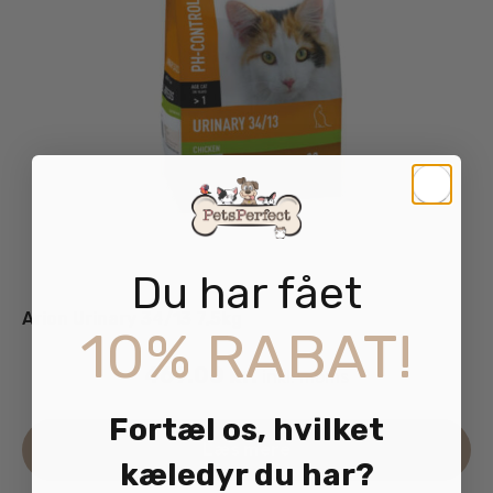
Du har fået
Arion Urinary 34/13 7,5kg
10% RABAT!
469.00
kr.
inkl. moms
Fortæl os, hvilket
Læs mere
kæledyr du har?