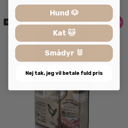
Hund 🐶
- 21%
Udsolgt
Kat 🐱
Smådyr 🐰
Nej tak, jeg vil betale fuld pris