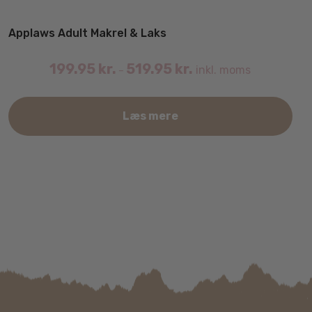
Applaws Adult Makrel & Laks
199.95
kr.
519.95
kr.
inkl. moms
–
Det
Læs mere
var
har
fler
vari
Mul
kan
væl
på
var