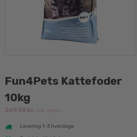
Fun4Pets Kattefoder
10kg
249.95
kr.
inkl. moms
Levering 1-3 hverdage