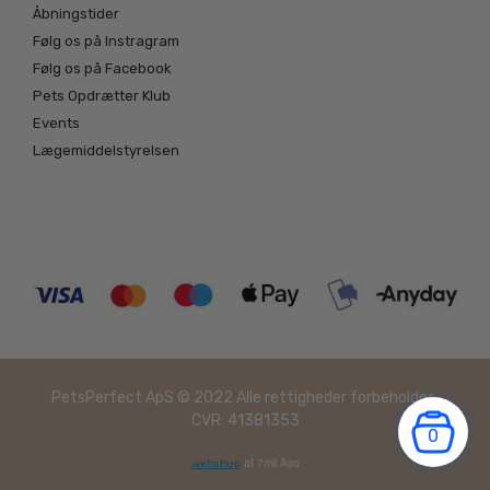
Åbningstider
Følg os på Instragram
Følg os på Facebook
Pets Opdrætter Klub
Events
Lægemiddelstyrelsen
PetsPerfect ApS © 2022 Alle rettigheder forbeholdes.
CVR: 41381353
0
af 7mil Aps
webshop