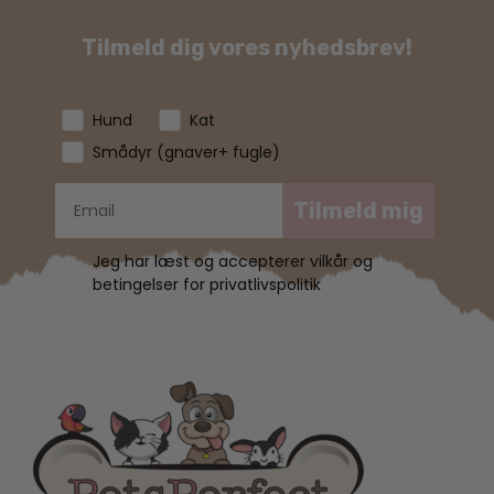
Tilmeld dig vores nyhedsbrev!
Hund
Kat
Smådyr (gnaver+ fugle)
Tilmeld mig
Jeg har læst og accepterer vilkår og
betingelser for privatlivspolitik