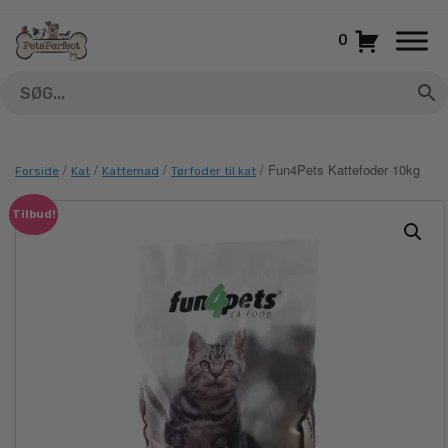
Gå
til
0
indhold
/
/
/
/ Fun4Pets Kattefoder 10kg
Forside
Kat
Kattemad
Tørfoder til kat
Tilbud!