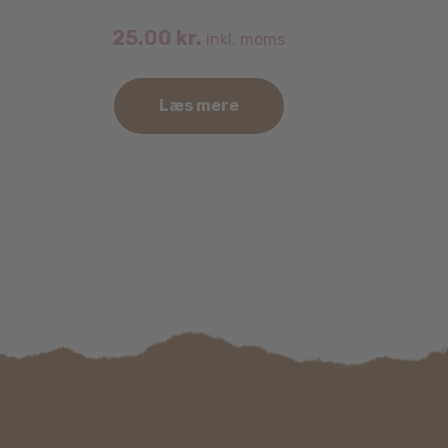
25.00
kr.
inkl. moms
Læs mere