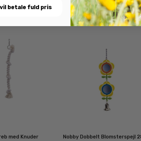
 vil betale fuld pris
reb med Knuder
Nobby Dobbelt Blomsterspejl 