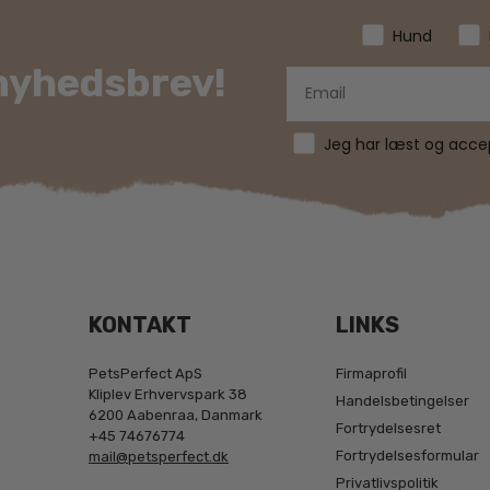
Hund
 nyhedsbrev!
Jeg har læst og accept
KONTAKT
LINKS
PetsPerfect ApS
Firmaprofil
Kliplev Erhvervspark 38
Handelsbetingelser
6200 Aabenraa, Danmark
Fortrydelsesret
+45 74676774
Fortrydelsesformular
mail@petsperfect.dk
Privatlivspolitik