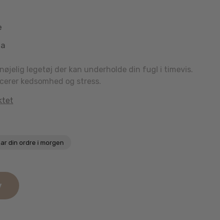
e
aa
rnøjelig legetøj der kan underholde din fugl i timevis.
ucerer kedsomhed og stress.
ktet
ar din ordre i morgen
v