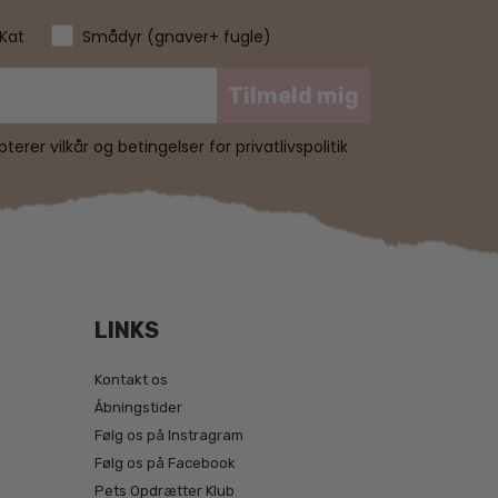
Kat
Smådyr (gnaver+ fugle)
Tilmeld mig
erer vilkår og betingelser for privatlivspolitik
LINKS
Kontakt os
Åbningstider
Følg os på Instragram
Følg os på Facebook
Pets Opdrætter Klub