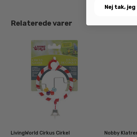
Nej tak, jeg
Relaterede varer
LivingWorld Cirkus Cirkel
Nobby Klatre