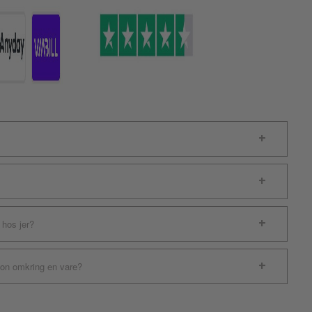
 hos jer?
ion omkring en vare?