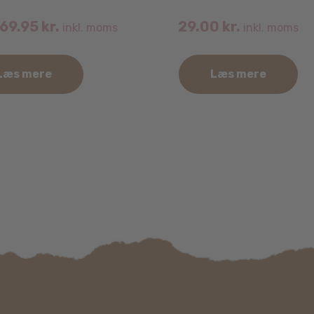
69.95
kr.
29.00
kr.
inkl. moms
inkl. moms
Læs mere
Læs mere