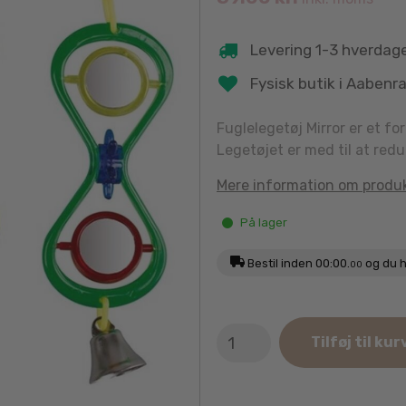
Levering 1-3 hverdag
Fysisk butik i Aabenr
Fuglelegetøj Mirror er et fo
Legetøjet er med til at red
Mere information om produ
På lager
Bestil inden
00:00.
og du h
00
Flamingo
Tilføj til kur
Fuglelegetøj
Mirror
24cm
antal