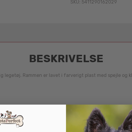
SKU:
5411290162029
BESKRIVELSE
ig legetøj. Rammen er lavet i farverigt plast med spejle og k