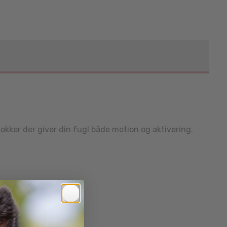
lokker der giver din fugl både motion og aktivering.