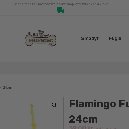
Gratis fragt til nærmeste pakkeshop ved køb over 499 kr.
Smådyr
Fugle
or 24cm
Flamingo Fu
24cm
39.00
kr.
inkl. moms