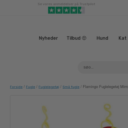
Gå
Se vores anmeldelser på Trustpilot
til
indhold
Nyheder
Tilbud 🤑
Hund
Kat
/
/
/
/ Flamingo Fuglelegetøj Mirr
Forside
Fugle
Fuglelegetøj
Små fugle