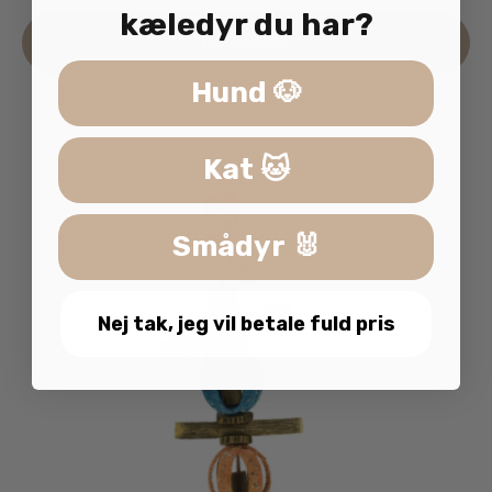
kæledyr du har?
Læs mere
Hund 🐶
Kat 🐱
Smådyr 🐰
Nej tak, jeg vil betale fuld pris