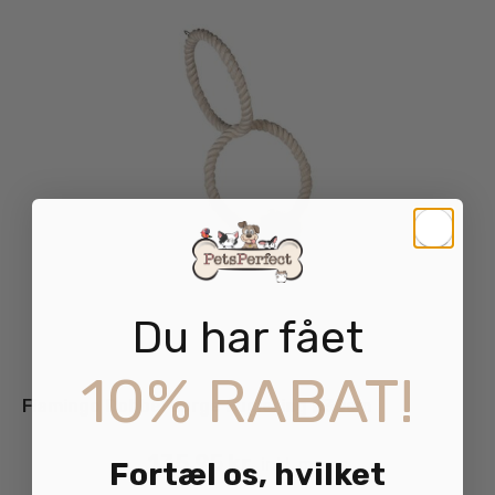
Du har fået
10% RABAT!
Flamingo Dobbel Large Fuglering Ø30cm
135.95
kr.
inkl. moms
Fortæl os, hvilket