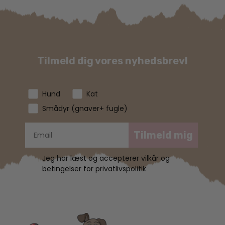
Tilmeld dig vores nyhedsbrev!
Hund
Kat
Smådyr (gnaver+ fugle)
Tilmeld mig
Jeg har læst og accepterer vilkår og
betingelser for privatlivspolitik