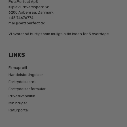
PetsPerfect ApS
Kliplev Erhvervspark 38
6200 Aabenraa, Danmark
+45 74676774
mail@petsperfect.dk
Vi svarer så hurtigt som muligt, altid inden for 3 hverdage.
LINKS
Firmaprofil
Handelsbetingelser
Fortrydelsesret
Fortrydelsesformular
Privatlivspolitik
Min bruger
Returportal