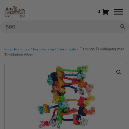
Gå
til
0
indhold
/
/
/
/ Flamingo Fuglelegetøj med
Forside
Fugle
Fuglelegetøj
Store fugle
Træklodser 55cm