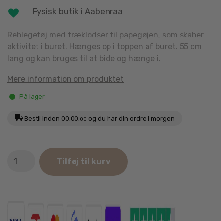
Fysisk butik i Aabenraa
Reblegetøj med træklodser til papegøjen, som skaber
aktivitet i buret. Hænges op i toppen af buret. 55 cm
lang og kan bruges til at bide og hænge i.
Mere information om produktet
På lager
Bestil inden
00:00.
og du har din ordre i morgen
00
Flamingo
Tilføj til kurv
Fuglelegetøj
med
Træklodser
55cm
antal