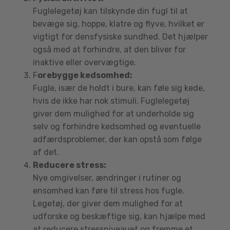
Fuglelegetøj kan tilskynde din fugl til at
bevæge sig, hoppe, klatre og flyve, hvilket er
vigtigt for densfysiske sundhed. Det hjælper
også med at forhindre, at den bliver for
inaktive eller overvægtige.
F
orebygge kedsomhed:
Fugle, især de holdt i bure, kan føle sig kede,
hvis de ikke har nok stimuli. Fuglelegetøj
giver dem mulighed for at underholde sig
selv og forhindre kedsomhed og eventuelle
adfærdsproblemer, der kan opstå som følge
af det.
Reducere stress:
Nye omgivelser, ændringer i rutiner og
ensomhed kan føre til stress hos fugle.
Legetøj, der giver dem mulighed for at
udforske og beskæftige sig, kan hjælpe med
at reducere stressniveauet og fremme et