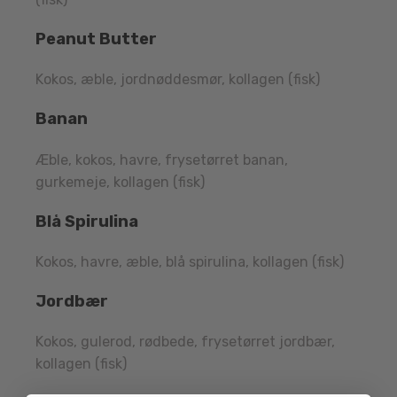
Peanut Butter
Kokos, æble, jordnøddesmør, kollagen (fisk)
Banan
Æble, kokos, havre, frysetørret banan,
gurkemeje, kollagen (fisk)
Blå Spirulina
Kokos, havre, æble, blå spirulina, kollagen (fisk)
Jordbær
Kokos, gulerod, rødbede, frysetørret jordbær,
kollagen (fisk)