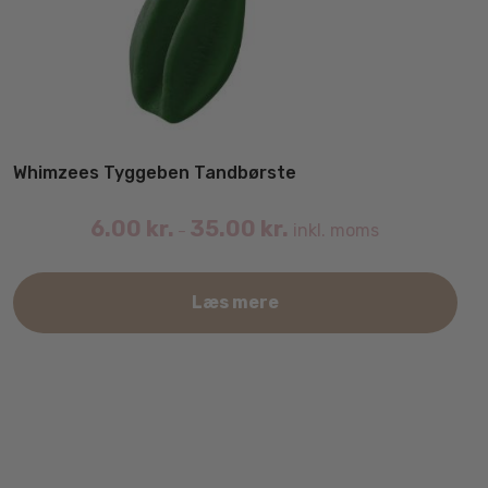
Whimzees Tyggeben Tandbørste
6.00
kr.
35.00
kr.
inkl. moms
–
Det
Læs mere
var
har
fler
vari
Mul
kan
væl