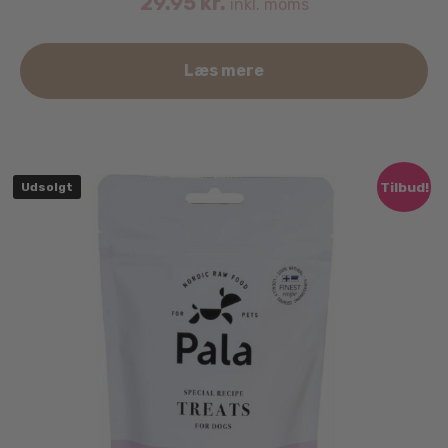
29.95
kr.
inkl. moms
Læs mere
Tilbud!
Udsolgt