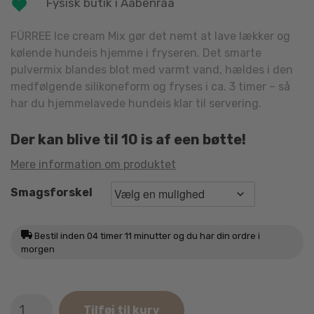
Fysisk butik i Aabenraa
FÜRREE
Ice cream Mix gør det nemt at lave lækker og
kølende hundeis hjemme i fryseren. Det smarte
pulvermix blandes blot med varmt vand, hældes i den
medfølgende silikoneform og fryses i ca. 3 timer – så
har du hjemmelavede hundeis klar til servering.
Der kan blive til 10 is af een bøtte!
Mere information om produktet
Smagsforskel
Bestil inden
04 timer 11 minutter
og du har din ordre i
morgen
FÜRREE
Tilføj til kurv
Ice