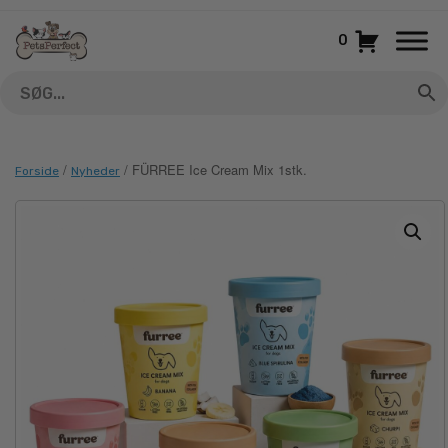
Gå
til
0
indhold
/
/ FÜRREE Ice Cream Mix 1stk.
Forside
Nyheder