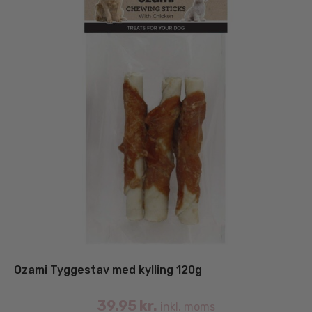
Ozami Tyggestav med kylling 120g
39.95
kr.
inkl. moms