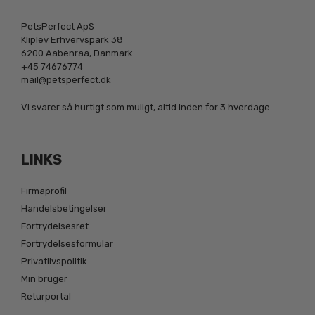
PetsPerfect ApS
Kliplev Erhvervspark 38
6200 Aabenraa, Danmark
+45 74676774
mail@petsperfect.dk
Vi svarer så hurtigt som muligt, altid inden for 3 hverdage.
LINKS
Firmaprofil
Handelsbetingelser
Fortrydelsesret
Fortrydelsesformular
Privatlivspolitik
Min bruger
Returportal