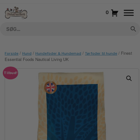
Gå
til
0
indhold
/
/
/
/ Finest
Forside
Hund
Hundefoder & Hundemad
Tørfoder til hunde
Essential Foods Nautical Living UK
Tilbud!