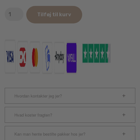
Finest
Tilføj til kurv
Essential
Foods
Nautical
Living
UK
antal
Hvordan kontakter jeg jer?
Hvad koster fragten?
Kan man hente bestilte pakker hos jer?