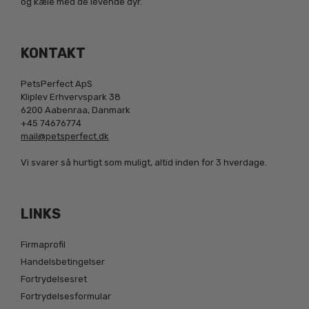
og kæle med de levende dyr.
KONTAKT
PetsPerfect ApS
Kliplev Erhvervspark 38
6200 Aabenraa, Danmark
+45 74676774
mail@petsperfect.dk
Vi svarer så hurtigt som muligt, altid inden for 3 hverdage.
LINKS
Firmaprofil
Handelsbetingelser
Fortrydelsesret
Fortrydelsesformular