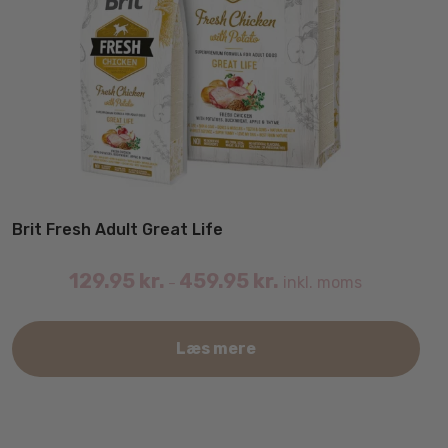
Brit Fresh Adult Great Life
129.95
kr.
459.95
kr.
inkl. moms
–
Det
Læs mere
var
har
fler
vari