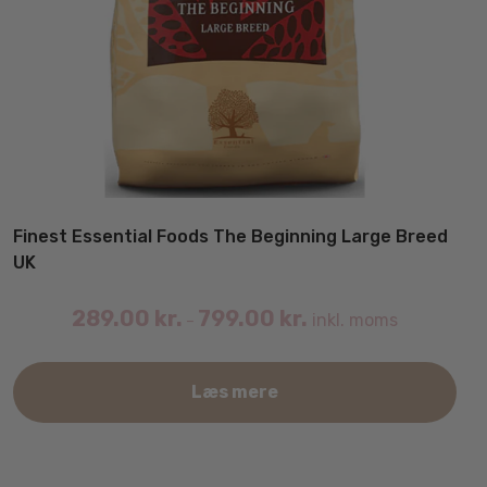
Finest Essential Foods The Beginning Large Breed
UK
289.00
kr.
799.00
kr.
inkl. moms
–
Det
Læs mere
var
har
fler
vari