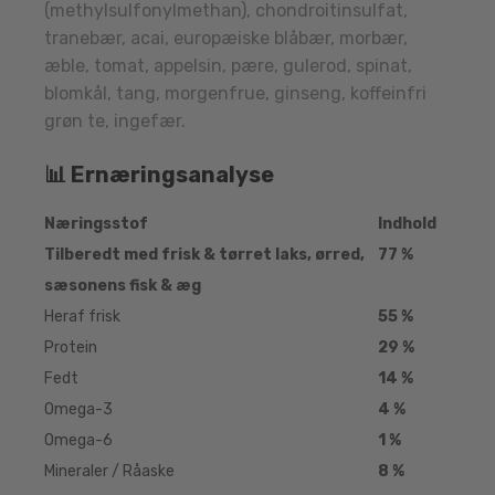
(methylsulfonylmethan), chondroitinsulfat,
tranebær, acai, europæiske blåbær, morbær,
æble, tomat, appelsin, pære, gulerod, spinat,
blomkål, tang, morgenfrue, ginseng, koffeinfri
grøn te, ingefær.
📊 Ernæringsanalyse
Næringsstof
Indhold
Tilberedt med frisk & tørret laks, ørred,
77 %
sæsonens fisk & æg
Heraf frisk
55 %
Protein
29 %
Fedt
14 %
Omega-3
4 %
Omega-6
1 %
Mineraler / Råaske
8 %