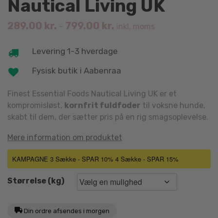
Nautical Living UK
289.00
kr.
799.00
kr.
–
inkl. moms
Levering 1-3 hverdage
Fysisk butik i Aabenraa
Finest Essential Foods Nautical Living UK er et
kompromisløst,
kornfrit fuldfoder
til voksne hunde,
skabt til dem, der sætter pris på en rig smagsoplevelse.
Mere information om produktet
KAMPAGNE 3 Sække - SPAR 10% 4 Sække - SPAR 15%
Størrelse (kg)
Din ordre afsendes i morgen