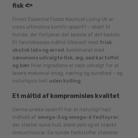
fisk 🐟
Finest Essential Foods Nautical Living UK er
vores ultimative kornfri opskrift – skabt til
hunde, der fortjener det bedste af det bedste.
Et førsteklasses måltid tilberedt med
frisk
skotsk laks og ørred
, kombineret med
sæsonens udvalgte fisk, æg, sød kartoffel
og bær
.Hver ingrediens er nøje udvalgt for at
levere maksimal smag, næring og sundhed – og
naturligvis helt
uden kylling
.
Et måltid af kompromisløs kvalitet
Denne unikke opskrift har et naturligt højt
indhold af
omega-3 og omega-6 fedtsyrer
,
der støtter sund hud, blank pels og et stærkt
immunforsvar. De sunde fedtstoffer stammer