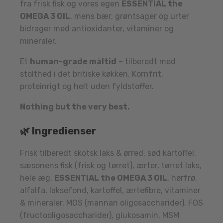
fra frisk fisk og vores egen
ESSENTIAL the
OMEGA 3 OIL
, mens bær, grøntsager og urter
bidrager med antioxidanter, vitaminer og
mineraler.
Et
human-grade måltid
– tilberedt med
stolthed i det britiske køkken. Kornfrit,
proteinrigt og helt uden fyldstoffer.
Nothing but the very best.
🌿 Ingredienser
Frisk tilberedt skotsk laks & ørred, sød kartoffel,
sæsonens fisk (frisk og tørret), ærter, tørret laks,
hele æg,
ESSENTIAL the OMEGA 3 OIL
, hørfrø,
alfalfa, laksefond, kartoffel, ærtefibre, vitaminer
& mineraler, MOS (mannan oligosaccharider), FOS
(fructooligosaccharider), glukosamin, MSM