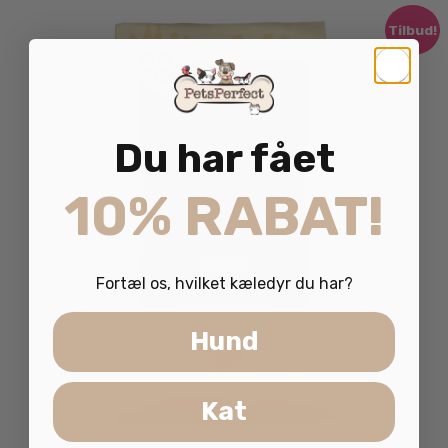
Tilbud!
Du har fået
10% RABAT!
Fortæl os, hvilket kæledyr du har?
Hund
Kat