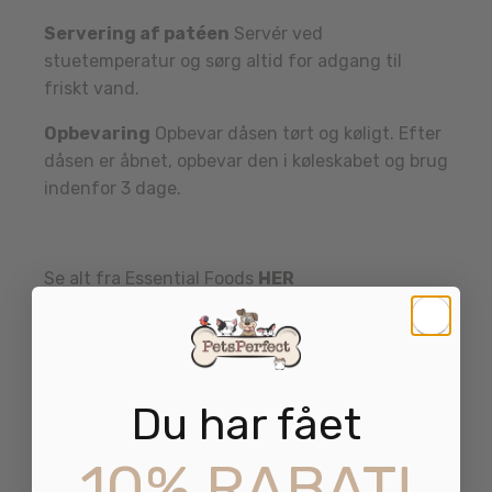
Servering af patéen
Servér ved
stuetemperatur og sørg altid for adgang til
friskt vand.
Opbevaring
Opbevar dåsen tørt og køligt. Efter
dåsen er åbnet, opbevar den i køleskabet og brug
indenfor 3 dage.
Se alt fra Essential Foods
HER
Se mere om vores butik
HER
Du har fået
10% RABAT!