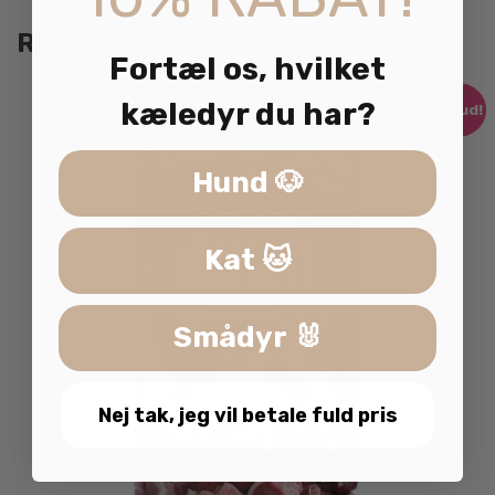
Relaterede varer
Fortæl os, hvilket
kæledyr du har?
Tilbud!
Hund 🐶
Kat 🐱
Smådyr 🐰
Nej tak, jeg vil betale fuld pris