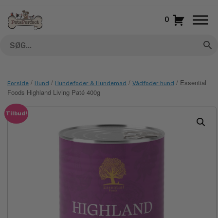
Gå
til
0
indhold
/
/
/
/ Essential
Forside
Hund
Hundefoder & Hundemad
Vådfoder hund
Foods Highland Living Paté 400g
Tilbud!