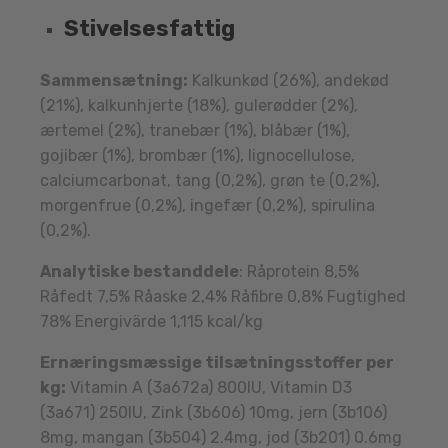
Stivelsesfattig
Sammensætning:
Kalkunkød (26%), andekød
(21%), kalkunhjerte (18%), gulerødder (2%),
ærtemel (2%), tranebær (1%), blåbær (1%),
gojibær (1%), brombær (1%), lignocellulose,
calciumcarbonat, tang (0,2%), grøn te (0,2%),
morgenfrue (0,2%), ingefær (0,2%), spirulina
(0,2%).
Analytiske bestanddele
: Råprotein 8,5%
Råfedt 7,5% Råaske 2,4% Råfibre 0,8% Fugtighed
78% Energivärde 1,115 kcal/kg
Ernæringsmæssige tilsætningsstoffer per
kg:
Vitamin A (3a672a) 800IU, Vitamin D3
(3a671) 250IU, Zink (3b606) 10mg, jern (3b106)
8mg, mangan (3b504) 2.4mg, jod (3b201) 0.6mg