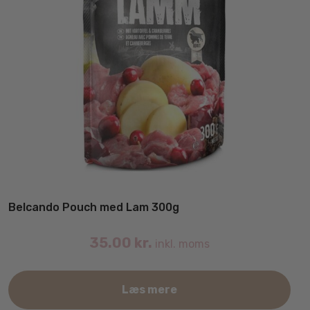
Belcando Pouch med Lam 300g
35.00
kr.
inkl. moms
Læs mere