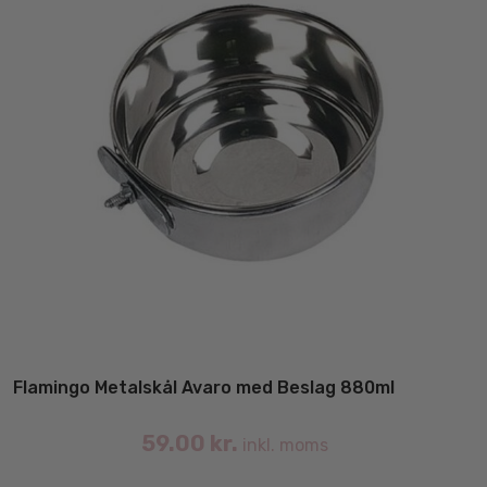
va
Flamingo Metalskål Avaro med Beslag 880ml
59.00
kr.
inkl. moms