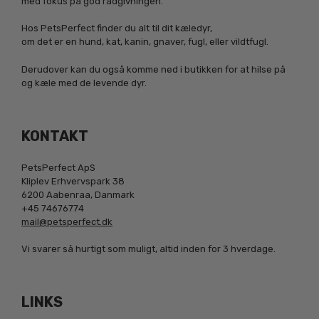
med fokus på god rådgivningen.
Hos PetsPerfect finder du alt til dit kæledyr,
om det er en hund, kat, kanin, gnaver, fugl, eller vildtfugl.
Derudover kan du også komme ned i butikken for at hilse på
og kæle med de levende dyr.
KONTAKT
PetsPerfect ApS
Kliplev Erhvervspark 38
6200 Aabenraa, Danmark
+45 74676774
mail@petsperfect.dk
Vi svarer så hurtigt som muligt, altid inden for 3 hverdage.
LINKS