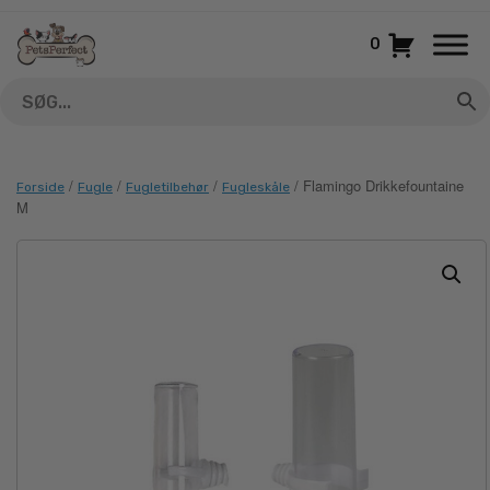
Gå
til
0
indhold
/
/
/
/ Flamingo Drikkefountaine
Forside
Fugle
Fugletilbehør
Fugleskåle
M