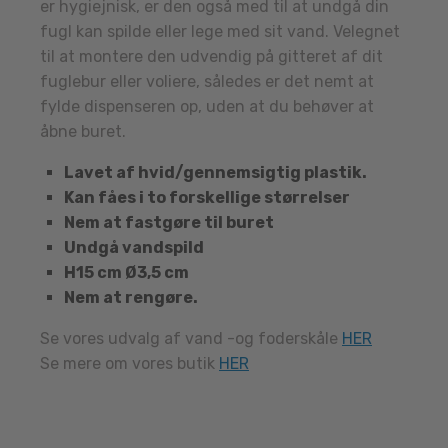
er hygiejnisk, er den også med til at undgå din
fugl kan spilde eller lege med sit vand. Velegnet
til at montere den udvendig på gitteret af dit
fuglebur eller voliere, således er det nemt at
fylde dispenseren op, uden at du behøver at
åbne buret.
Lavet af hvid/gennemsigtig plastik.
Kan fåes i to forskellige størrelser
Nem at fastgøre til buret
Undgå vandspild
H15 cm Ø3,5 cm
Nem at rengøre.
Se vores udvalg af vand -og foderskåle
HER
Se mere om vores butik
HER