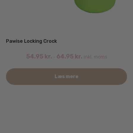
Pawise Locking Crock
54.95
kr.
64.95
kr.
inkl. moms
–
De
Læs mere
va
ha
fle
va
Mu
ka
væ
på