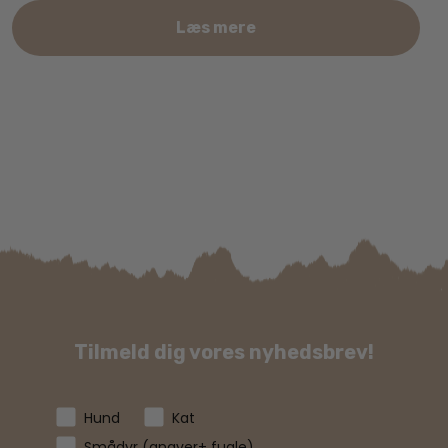
Læs mere
Tilmeld dig vores nyhedsbrev!
Hund
Kat
Smådyr (gnaver+ fugle)