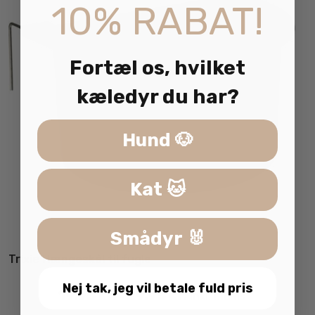
10% RABAT!
va
Fortæl os, hvilket
kæledyr du har?
Hund 🐶
Kat 🐱
Smådyr 🐰
Trixie Hængeskål til fugle
Nej tak, jeg vil betale fuld pris
19.95
kr.
29.95
kr.
inkl. moms
–