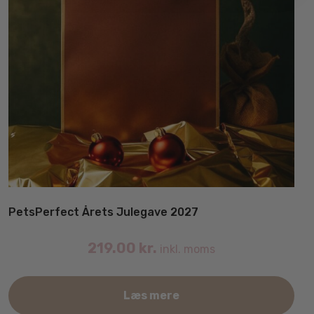
PetsPerfect Årets Julegave 2027
219.00
kr.
inkl. moms
Læs mere