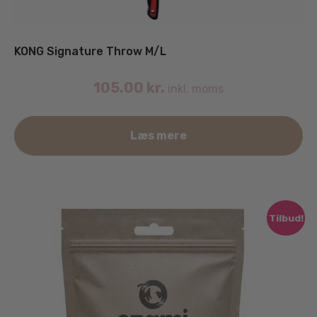
KONG Signature Throw M/L
105.00
kr.
inkl. moms
Læs mere
Tilbud!