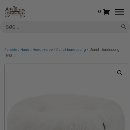
Gå
til
0
indhold
/
/
/
/ Donut Hundeseng
Forside
Hund
Hundekurve
Donut hundeseng
Hvid