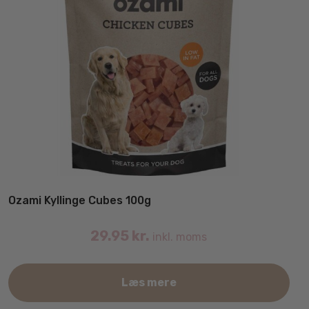
Ozami Kyllinge Cubes 100g
29.95
kr.
inkl. moms
Læs mere