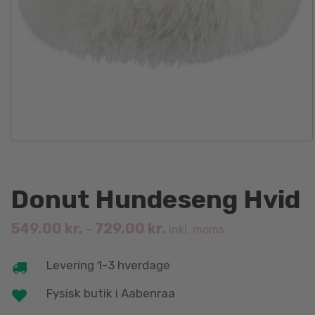
Donut Hundeseng Hvid
549.00
kr.
729.00
kr.
–
inkl. moms
Levering 1-3 hverdage
Fysisk butik i Aabenraa