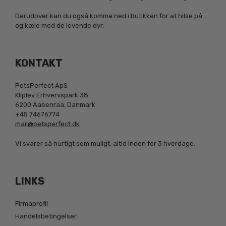
Derudover kan du også komme ned i butikken for at hilse på
og kæle med de levende dyr.
KONTAKT
PetsPerfect ApS
Kliplev Erhvervspark 38
6200 Aabenraa, Danmark
+45 74676774
mail@petsperfect.dk
Vi svarer så hurtigt som muligt, altid inden for 3 hverdage.
LINKS
Firmaprofil
Handelsbetingelser