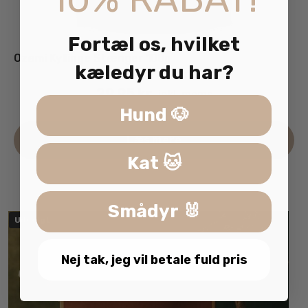
Fortæl os, hvilket
Ozami Kyllinge Stænger 100g
kæledyr du har?
29.95
kr.
inkl. moms
Hund 🐶
Læs mere
Kat 🐱
Smådyr 🐰
Udsolgt
Nej tak, jeg vil betale fuld pris