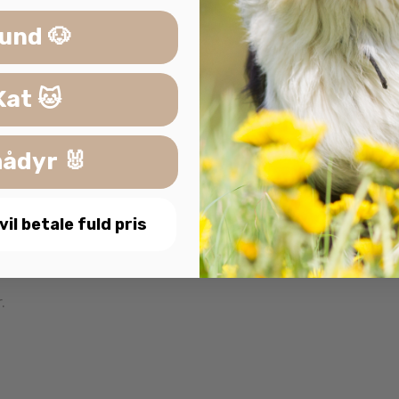
und 🐶
engøre. Brug varmt vand og mildt rengøringsmiddel, og skyl
Kat 🐱
ådyr 🐰
 Smart Komposit ideel til aktive hunde i alle størrelser. D
 vil betale fuld pris
 med Dog Smart Komposit i orange. Aktivitetslegetøjet, de
.