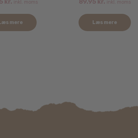
95
kr.
89.95
kr.
inkl. moms
inkl. moms
Læs mere
Læs mere