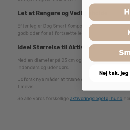
H
Let at Rengøre og Vedligeholde
Efter leg er Dog Smart Komposit, Orange nemt at r
godbidder for at fortsætte legen.
Ideel Størrelse til Aktivitet
Sm
Med en diameter på 23 cm og en højde på 6 cm er Dog
indendørs og udendørs.
Nej tak, jeg
Udforsk nye måder at træne og underholde din hund
timevis.
Se alle vores forskellige
aktiveringslegetøj hund
her