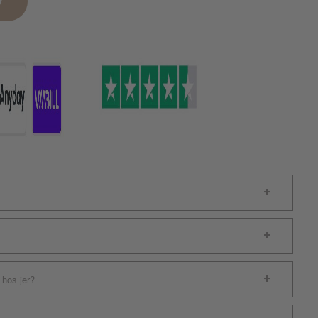
v
 hos jer?