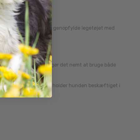
 grundigt. Du kan også genopfylde legetøjet med
ets kompakte størrelse gør det nemt at bruge både
r stimulerer sinnet og holder hunden beskæftiget i