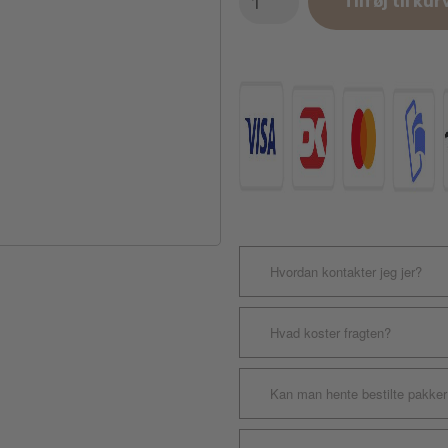
Tilføj til kur
Ottosson
Dog
Smart
Orange
Komposit
antal
Hvordan kontakter jeg jer?
Hvad koster fragten?
Kan man hente bestilte pakker