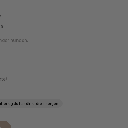
e
aa
ynder hunden.
.
ktet
utter
og du har din ordre i morgen