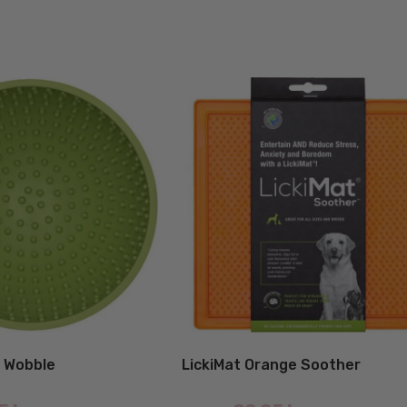
n Wobble
LickiMat Orange Soother