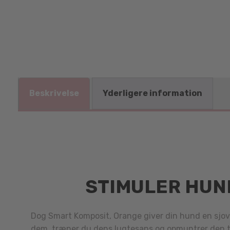
Beskrivelse
Yderligere information
STIMULER HUND
Dog Smart Komposit, Orange giver din hund en sjov 
dem, træner du dens lugtesans og opmuntrer den ti