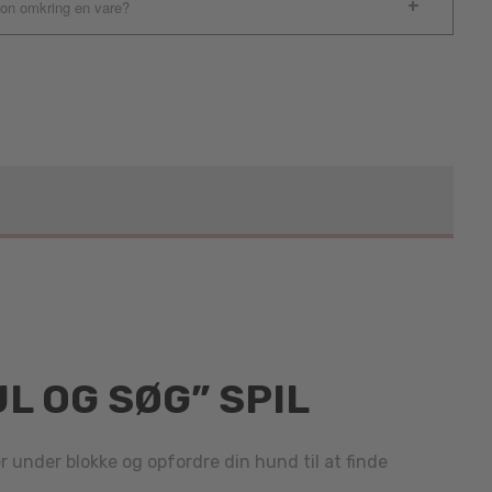
ion omkring en vare?
L OG SØG” SPIL
 under blokke og opfordre din hund til at finde