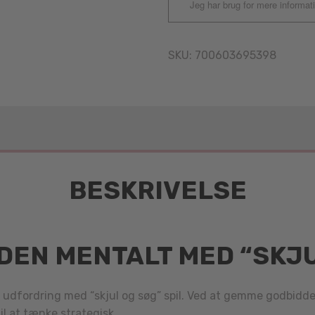
Jeg har brug for mere informat
SKU:
700603695398
BESKRIVELSE
EN MENTALT MED “SKJU
udfordring med “skjul og søg” spil. Ved at gemme godbidder
l at tænke strategisk.