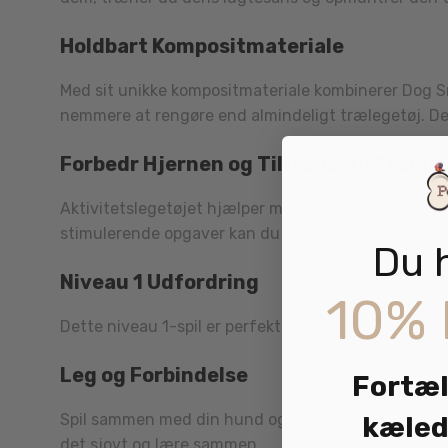
Holdbart Kompositmateriale
Med sit unikke kompositmateriale kombinerer Dog S
nemmere at rengøre end almindeligt trælegetøj. Deru
Forbedr Hjernen og Tilfredsstil Trangen
Aktivitetslegetøjet hjælper med at beskæftige din h
stimulerende opgaver kan du hjælpe med at minds
Du 
Niveau 1 Udfordring
10% 
Dette niveau 1-spil er perfekt til at introducere di
Leg og Forbindelse
Fortæl
Spil sammen med din hund og styrk jeres forbindel
kæled
det sjovt og lære sammen.