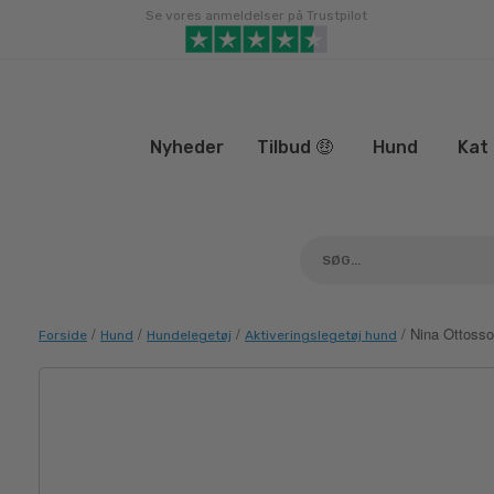
Gå
Se vores anmeldelser på Trustpilot
til
indhold
Nyheder
Tilbud 🤑
Hund
Kat
/
/
/
/ Nina Ottoss
Forside
Hund
Hundelegetøj
Aktiveringslegetøj hund