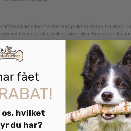
mart holdbarheden fra træ med praktikaliteten fra plast. D
dover fliser det ikke, hvilket sikrer sikkerheden for din hu
 til Aktivitet
und mentalt, hvilket er særligt vigtigt for hunde, der tilbr
ke kedsomhed og destruktiv adfærd.
har fået
RABAT!
n hund til puslespil. Det skaber interesse og forbereder den
 os, hvilket
se gennem leg. Nina Ottosson Dog Puzzle Games er mere end 
yr du har?