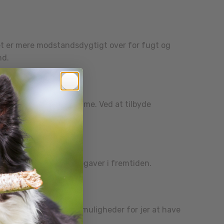
et er mere modstandsdygtigt over for fugt og
nd.
inger tid alene derhjemme. Ved at tilbyde
 på mere udfordrende opgaver i fremtiden.
bare legetøj – de er muligheder for jer at have