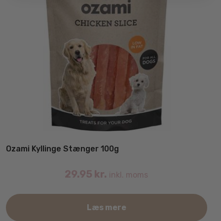
Ozami Kyllinge Stænger 100g
29.95
kr.
inkl. moms
Læs mere