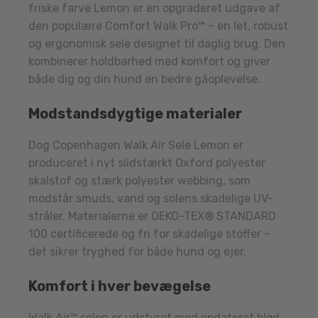
friske farve Lemon er en opgraderet udgave af
den populære Comfort Walk Pro™ – en let, robust
og ergonomisk sele designet til daglig brug. Den
kombinerer holdbarhed med komfort og giver
både dig og din hund en bedre gåoplevelse.
Modstandsdygtige materialer
Dog Copenhagen Walk Air Sele Lemon er
produceret i nyt slidstærkt Oxford polyester
skalstof og stærk polyester webbing, som
modstår smuds, vand og solens skadelige UV-
stråler. Materialerne er OEKO-TEX® STANDARD
100 certificerede og fri for skadelige stoffer –
det sikrer tryghed for både hund og ejer.
Komfort i hver bevægelse
Walk Air™ selen er udstyret med opdateret blød,