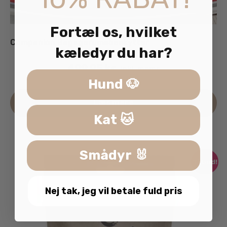
Fortæl os, hvilket
Companion Bagagerumsbeskytter
kæledyr du har?
499.95
kr.
inkl. moms
Hund 🐶
Læs mere
Kat 🐱
Smådyr 🐰
Tilbud!
Nej tak, jeg vil betale fuld pris