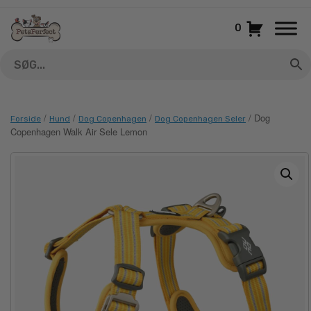
Gå
til
0
indhold
/
/
/
/ Dog
Forside
Hund
Dog Copenhagen
Dog Copenhagen Seler
Copenhagen Walk Air Sele Lemon