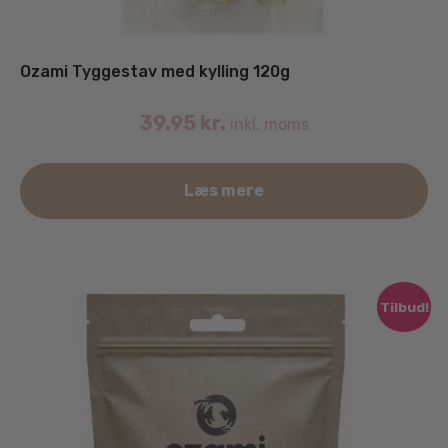
Ozami Tyggestav med kylling 120g
39.95
kr.
inkl. moms
Læs mere
Tilbud!