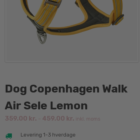
Dog Copenhagen Walk
Air Sele Lemon
359.00
kr.
459.00
kr.
–
inkl. moms
Levering 1-3 hverdage