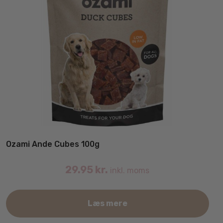
Ozami Ande Cubes 100g
29.95
kr.
inkl. moms
Læs mere