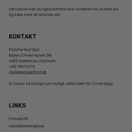
Derudover kan du også komme ned i butikken for at hilse på
og kæle med de levende dyr.
KONTAKT
PetsPerfect ApS
Kliplev Erhvervspark 38
6200 Aabenraa, Danmark
+45 74676774
mail@petsperfect.dk
Vi svarer så hurtigt som muligt, altid inden for 3 hverdage.
LINKS
Firmaprofil
Handelsbetingelser