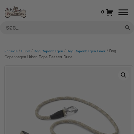
Gå
til
0
indhold
/
/
/
/ Dog
Forside
Hund
Dog Copenhagen
Dog Copenhagen Liner
Copenhagen Urban Rope Dessert Dune