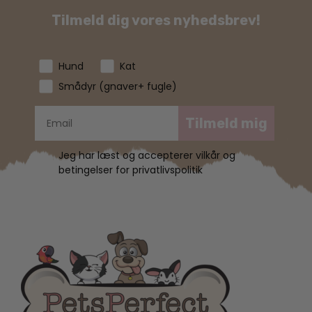
Tilmeld dig vores nyhedsbrev!
Hund
Kat
Smådyr (gnaver+ fugle)
Tilmeld mig
Jeg har læst og accepterer vilkår og
betingelser for privatlivspolitik