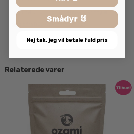
Tilbehør: D-ring til linetaske eller nøgler
Smådyr 🐰
Se alt fra DOG COPENHAGEN her
Nej tak, jeg vil betale fuld pris
Relaterede varer
Tilbud!