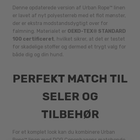
Denne opdaterede version af Urban Rope™ linen
er lavet af nyt polyesterreb med et flot mønster,
der er ekstra modstandsdygtigt over for
falmning. Materialet er
OEKO-TEX® STANDARD
100 certificeret
, hvilket sikrer, at det er testet
for skadelige stoffer og dermed et trygt valg for
både dig og din hund.
PERFEKT MATCH TIL
SELER OG
TILBEHØR
For et komplet look kan du kombinere Urban
Rope™ linen med DOG Copenhagens matchende