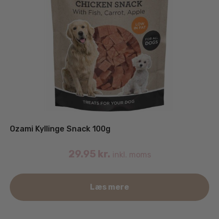
Ozami Kyllinge Snack 100g
29.95
kr.
inkl. moms
Læs mere