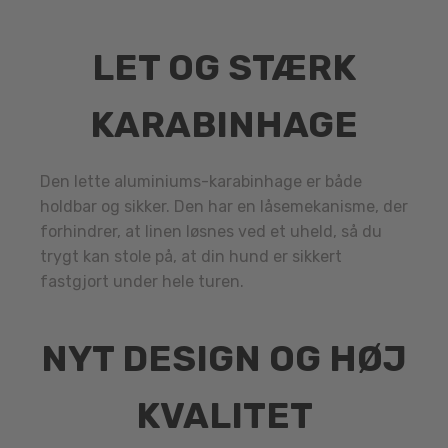
LET OG STÆRK
KARABINHAGE
Den lette aluminiums-karabinhage er både
holdbar og sikker. Den har en låsemekanisme, der
forhindrer, at linen løsnes ved et uheld, så du
trygt kan stole på, at din hund er sikkert
fastgjort under hele turen.
NYT DESIGN OG HØJ
KVALITET