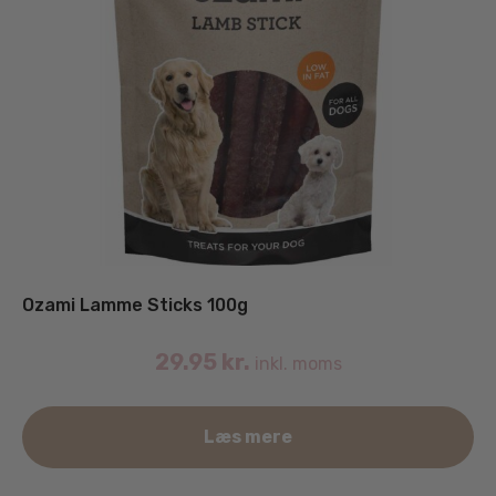
Ozami Lamme Sticks 100g
29.95
kr.
inkl. moms
Læs mere