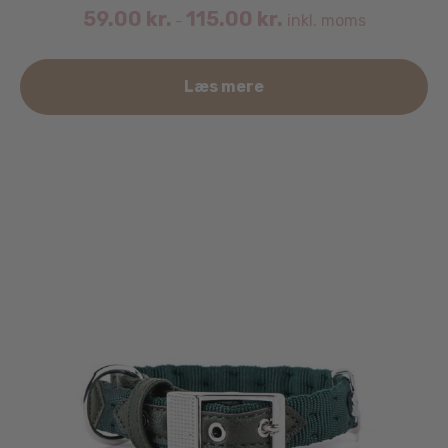
59.00
kr.
115.00
kr.
inkl. moms
–
De
Læs mere
va
ha
fle
va
Mu
ka
væ
på
va