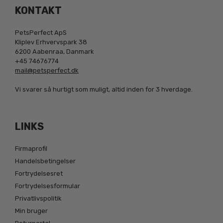
KONTAKT
PetsPerfect ApS
Kliplev Erhvervspark 38
6200 Aabenraa, Danmark
+45 74676774
mail@petsperfect.dk
Vi svarer så hurtigt som muligt, altid inden for 3 hverdage.
LINKS
Firmaprofil
Handelsbetingelser
Fortrydelsesret
Fortrydelsesformular
Privatlivspolitik
Min bruger