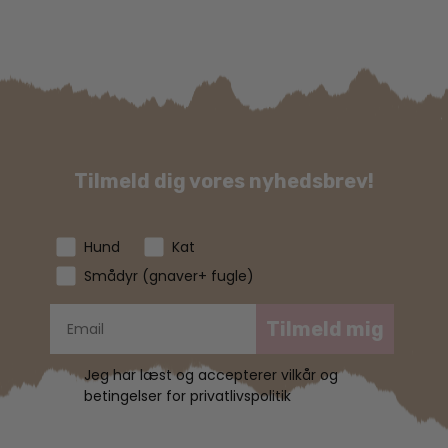
Tilmeld dig vores nyhedsbrev!
Hund
Kat
Smådyr (gnaver+ fugle)
Tilmeld mig
Jeg har læst og accepterer vilkår og
betingelser for privatlivspolitik