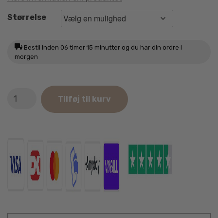
Størrelse
Bestil inden
06 timer 14 minutter
og du har din ordre i
morgen
Dog
Tilføj til kurv
Copenhagen
Urban
Explorer
Halsbånd
Wild
Rose
antal