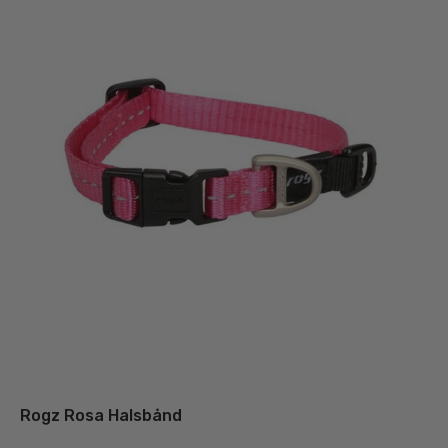
væl
på
var
Rogz Rosa Halsbånd