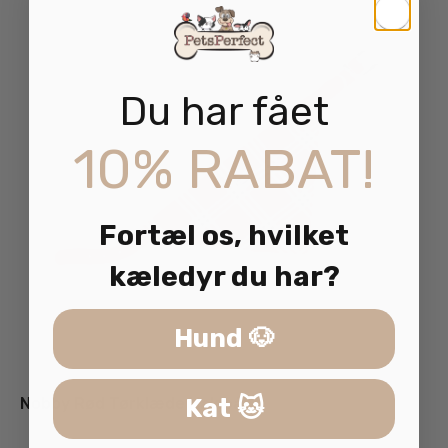
Du har fået
10% RABAT!
Fortæl os, hvilket
kæledyr du har?
Hund 🐶
Kat 🐱
Nobby Rød Tørklæde Halsbånd