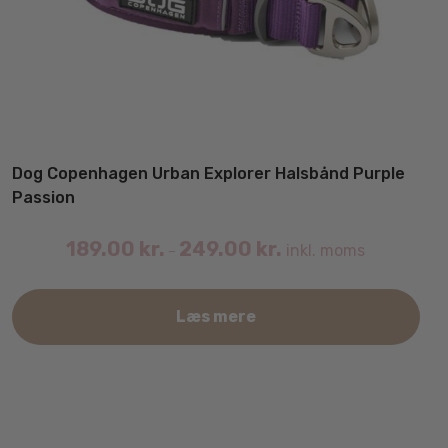
Dog Copenhagen Urban Explorer Halsbånd Purple
Passion
189.00
kr.
249.00
kr.
inkl. moms
–
Det
Læs mere
var
har
fler
vari
Mul
kan