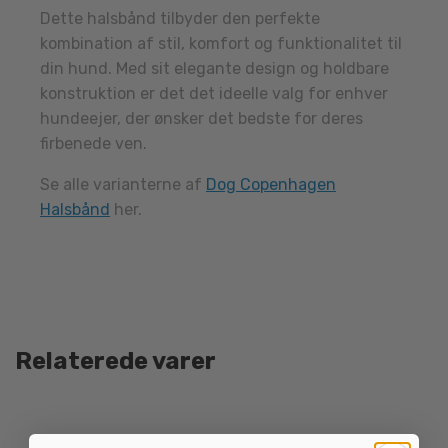
Dette halsbånd tilbyder den perfekte
kombination af stil, komfort og funktionalitet til
din hund. Med sit elegante design og holdbare
konstruktion er det det ideelle valg for enhver
hundeejer, der ønsker det bedste for deres
firbenede ven.
Se alle varianterne af
Dog Copenhagen
Halsbånd
her.
Relaterede varer