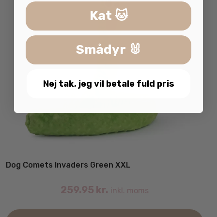
Kat 🐱
Smådyr 🐰
Nej tak, jeg vil betale fuld pris
Dog Comets Invaders Green XXL
259.95
kr.
inkl. moms