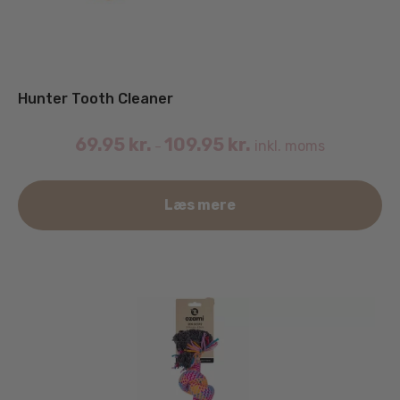
Hunter Tooth Cleaner
69.95
kr.
109.95
kr.
inkl. moms
–
De
Læs mere
va
ha
fle
va
Mu
ka
væ
på
va