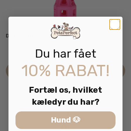
Dog Comets Airflow Bone Pink L
Du har fået
69.95
kr.
inkl. moms
10% RABAT!
Læs mere
Fortæl os, hvilket
kæledyr du har?
Hund 🐶