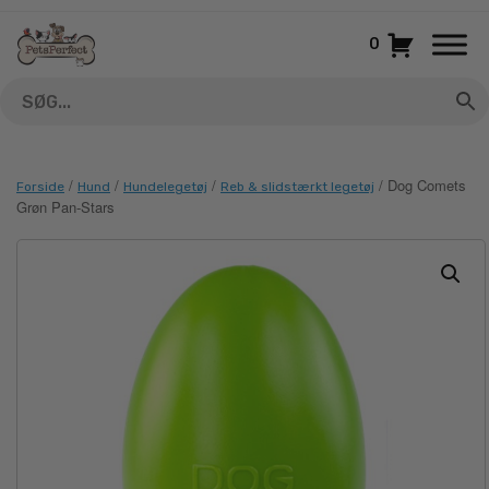
Gå
til
0
indhold
/
/
/
/ Dog Comets
Forside
Hund
Hundelegetøj
Reb & slidstærkt legetøj
Grøn Pan-Stars