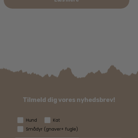
Tilmeld dig vores nyhedsbrev!
Hund
Kat
Smådyr (gnaver+ fugle)