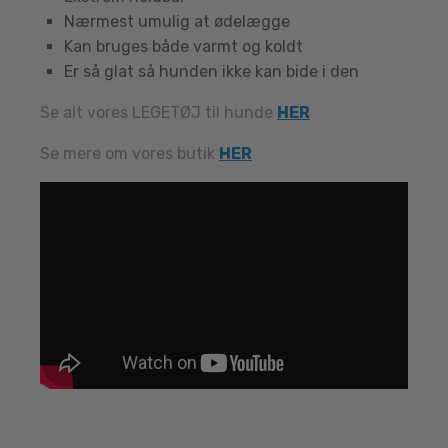
Nærmest umulig at ødelægge
Kan bruges både varmt og koldt
Er så glat så hunden ikke kan bide i den
Se alt vores LEGETØJ til hunde
HER
Se mere om vores butik
HER