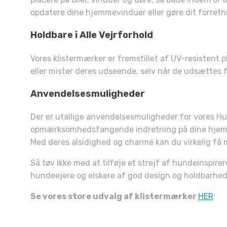
opdatere dine hjemmevinduer eller gøre dit forretn
Du 
Holdbare i Alle Vejrforhold
10% 
Vores klistermærker er fremstillet af UV-resistent p
eller mister deres udseende, selv når de udsættes for
Fortæl
Anvendelsesmuligheder
kæled
Der er utallige anvendelsesmuligheder for vores Hu
opmærksomhedsfangende indretning på dine hjemmevin
H
Med deres alsidighed og charme kan du virkelig få 
Så tøv ikke med at tilføje et strejf af hundeinspire
hundeejere og elskere af god design og holdbarhed
Se vores store udvalg af klistermærker
HER
Sm