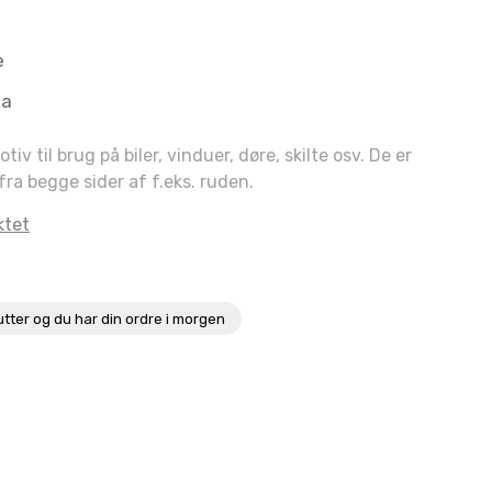
e
aa
 til brug på biler, vinduer, døre, skilte osv. De er
fra begge sider af f.eks. ruden.
ktet
utter
og du har din ordre i morgen