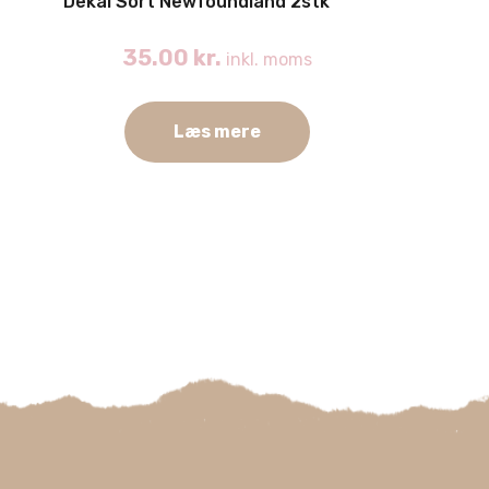
Dekal Sort Newfoundland 2stk
35.00
kr.
inkl. moms
Læs mere