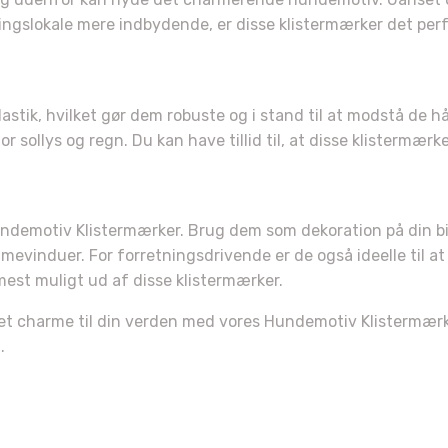
ingslokale mere indbydende, er disse klistermærker det perf
har fået
RABAT!
lastik, hvilket gør dem robuste og i stand til at modstå de h
 sollys og regn. Du kan have tillid til, at disse klistermærk
 os, hvilket
yr du har?
ndemotiv Klistermærker. Brug dem som dekoration på din bil 
duer. For forretningsdrivende er de også ideelle til at ti
und 🐶
mest muligt ud af disse klistermærker.
ret charme til din verden med vores Hundemotiv Klistermærker
Kat 🐱
.
ådyr 🐰