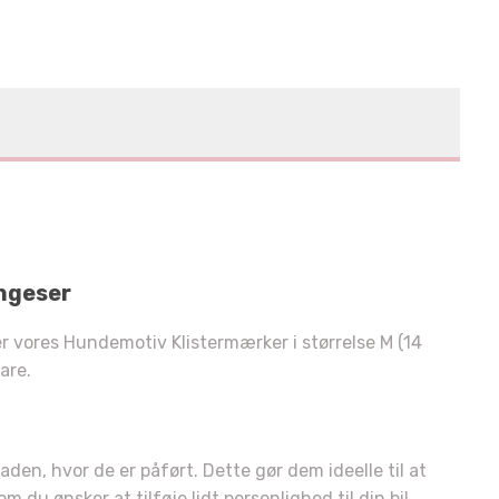
ngeser
 er vores Hundemotiv Klistermærker i størrelse M (14
are.
den, hvor de er påført. Dette gør dem ideelle til at
u ønsker at tilføje lidt personlighed til din bil,