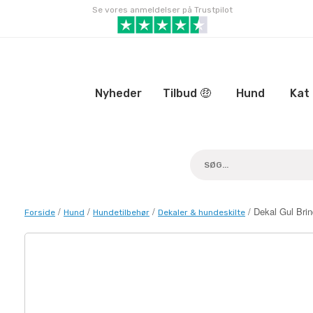
Gå
Se vores anmeldelser på Trustpilot
til
indhold
Nyheder
Tilbud 🤑
Hund
Kat
/
/
/
/ Dekal Gul Brin
Forside
Hund
Hundetilbehør
Dekaler & hundeskilte