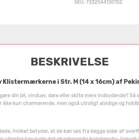
SKU:
7332544130152
BESKRIVELSE
istermærkerne i Str. M (14 x 16cm) af Peki
gøre din bil, vinduer, døre eller skilte mere indbydende? Så
r ikke kun charmerende, men også utroligt alsidige og holdb
e, hvilket betyder, at de kan ses fra begge sider af overfla
 og udenfor kan nyde det charmerende hundemotiv. Uanset om d