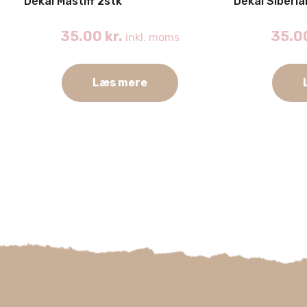
Dekal Mastiff 2stk
Dekal Siberi
35.00
kr.
35.0
inkl. moms
Læs mere