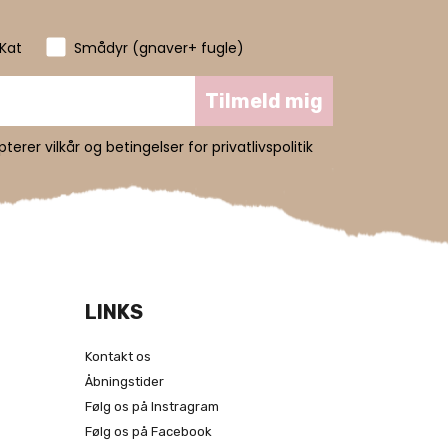
Kat
Smådyr (gnaver+ fugle)
Tilmeld mig
erer vilkår og betingelser for privatlivspolitik
LINKS
Kontakt os
Åbningstider
Følg os på Instragram
Følg os på Facebook