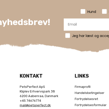
Hund
 nyhedsbrev!
Jeg har læst og accept
KONTAKT
LINKS
PetsPerfect ApS
Firmaprofil
Kliplev Erhvervspark 38
Handelsbetingelser
6200 Aabenraa, Danmark
Fortrydelsesret
+45 74676774
Fortrydelsesformular
mail@petsperfect.dk