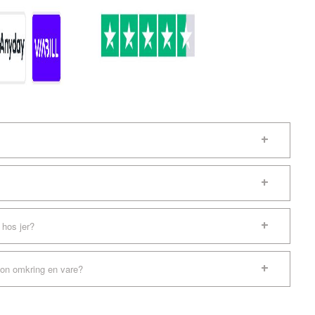
 hos jer?
ion omkring en vare?