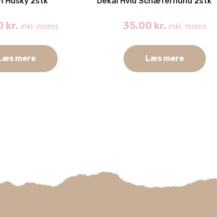
an Husky 2stk
Dekal Hvid Schæferhund 2stk
0
kr.
35.00
kr.
inkl. moms
inkl. moms
Læs mere
Læs mere