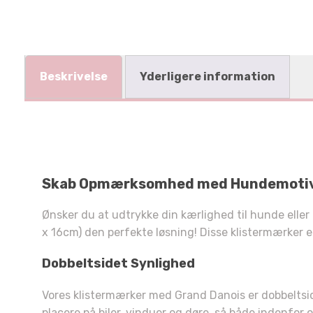
Beskrivelse
Yderligere information
Skab Opmærksomhed med Hundemotiv Kl
Ønsker du at udtrykke din kærlighed til hunde eller 
x 16cm) den perfekte løsning! Disse klistermærker e
Dobbeltsidet Synlighed
Vores klistermærker med Grand Danois er dobbeltsided
placere på biler, vinduer og døre, så både indenfor