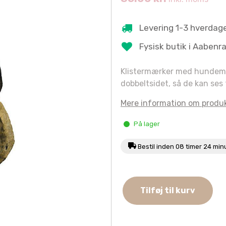
Levering 1-3 hverdag
Fysisk butik i Aabenr
Klistermærker med hundemotiv
dobbeltsidet, så de kan ses 
Mere information om produ
På lager
Bestil inden
08 timer 24 min
Dekal
Tilføj til kurv
Gul
Brindle
Grand
Danois