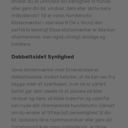
Ønsker du at udtrykke din kærlighed til hunde
eller gøre din bil, vinduer, døre eller skilte mere
indbydende? Så er vores Hundemotiv
Klistermærker i størrelse M (14 x 16cm) den
perfekte løsning! Disse klistermærker er ikke kun
charmerende, men også utroligt alsidige og
holdbare.
Dobbeltsidet Synlighed
Vores klistermærker med Groenendael er
dobbeltsidede, hvilket betyder, at de kan ses fra
begge sider af overfladen, hvor de er påført.
Dette gør dem ideelle til at placere på biler,
vinduer og døre, så både indenfor og udenfor
kan nyde det charmerende hundemotiv. Uanset
om du ønsker at tilføje lidt personlighed til din
bil, opdatere dine hjemmevinduer eller gøre dit
forretningslokale mere indbydende, er disse