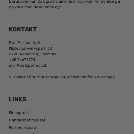
Derudover kan du også komme ned i butikken for at hilse på
og kæle med de levende dyr.
KONTAKT
PetsPerfect ApS
Kliplev Erhvervspark 38
6200 Aabenraa, Danmark
+45 74676774
mail@petsperfect.dk
Vi svarer så hurtigt som muligt, altid inden for 3 hverdage.
LINKS
Firmaprofil
Handelsbetingelser
Fortrydelsesret