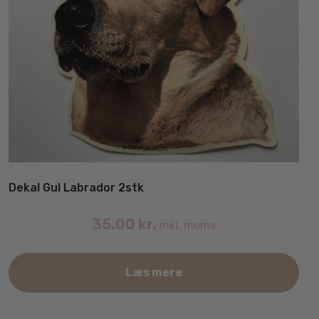
Dekal Gul Labrador 2stk
35.00
kr.
inkl. moms
Læs mere