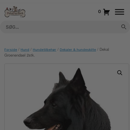
Gå
til
0
indhold
/
/
/
/ Dekal
Forside
Hund
Hundetilbehør
Dekaler & hundeskilte
Groenendael 2stk.