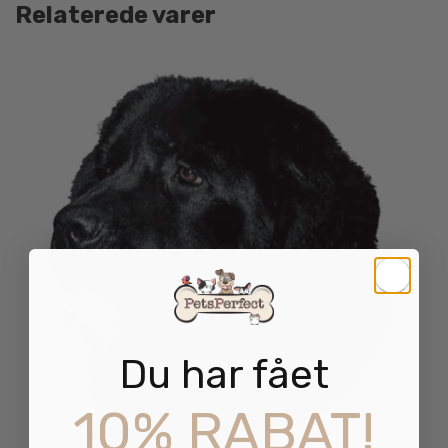
Relaterede varer
Du har fået
10% RABAT!