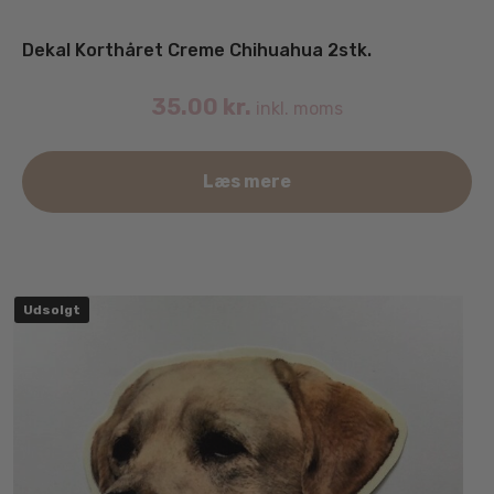
Dekal Korthåret Creme Chihuahua 2stk.
35.00
kr.
inkl. moms
Læs mere
Udsolgt