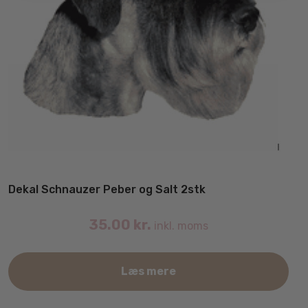
Dekal Schnauzer Peber og Salt 2stk
35.00
kr.
inkl. moms
Læs mere