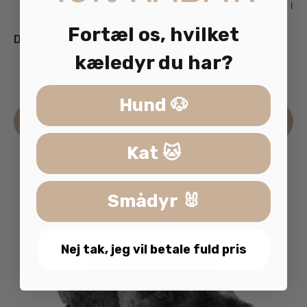
Fortæl os, hvilket
Dekal Sort Newfoundland 2stk
kæledyr du har?
35.00
kr.
inkl. moms
Hund 🐶
Læs mere
Kat 🐱
Smådyr 🐰
Nej tak, jeg vil betale fuld pris