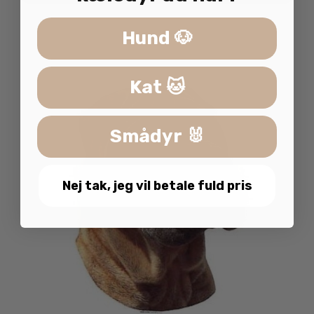
Hund 🐶
Kat 🐱
Smådyr 🐰
Nej tak, jeg vil betale fuld pris