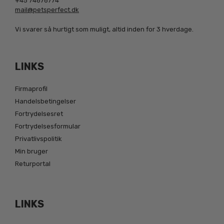
+45 74676774
mail@petsperfect.dk
Vi svarer så hurtigt som muligt, altid inden for 3 hverdage.
LINKS
Firmaprofil
Handelsbetingelser
Fortrydelsesret
Fortrydelsesformular
Privatlivspolitik
Min bruger
Returportal
LINKS