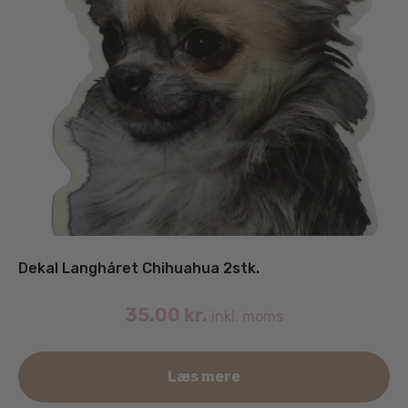
Dekal Langhåret Chihuahua 2stk.
35.00
kr.
inkl. moms
Læs mere