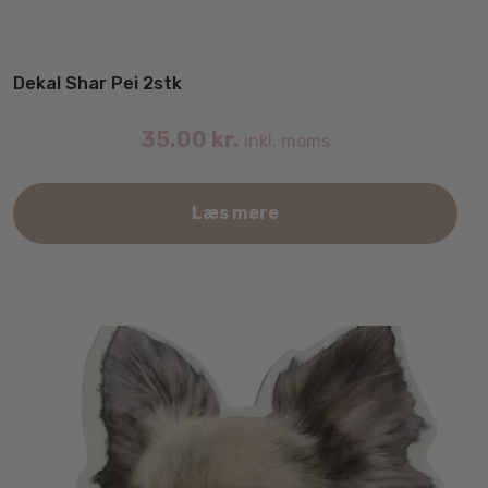
Dekal Shar Pei 2stk
35.00
kr.
inkl. moms
Læs mere