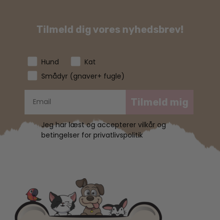
Tilmeld dig vores nyhedsbrev!
Hund
Kat
Smådyr (gnaver+ fugle)
Tilmeld mig
Jeg har læst og accepterer vilkår og
betingelser for privatlivspolitik