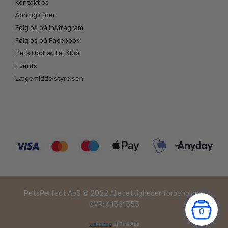
Kontakt os
Åbningstider
Følg os på Instragram
Følg os på Facebook
Pets Opdrætter Klub
Events
Lægemiddelstyrelsen
PetsPerfect ApS © 2022 Alle rettigheder forbeholdes.
CVR: 41381353
0
af 7mil Aps
webshop