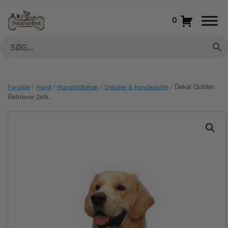
Gå
til
0
indhold
/
/
/
/ Dekal Golden
Forside
Hund
Hundetilbehør
Dekaler & hundeskilte
Retriever 2stk.