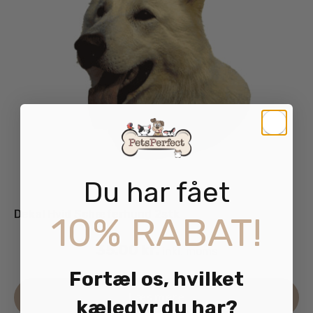
Du har fået
Dekal Hvid Schæferhund 2stk
10% RABAT!
35.00
kr.
inkl. moms
Fortæl os, hvilket
Læs mere
kæledyr du har?