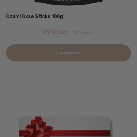
Ozami Okse Sticks 100g
29.95
kr.
inkl. moms
Læs mere