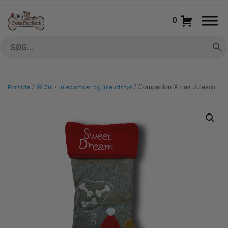
Gå
til
0
indhold
/
/
/ Companion Xmas Julesok
Forside
🎁 Jul
julebamser og juleudstyr