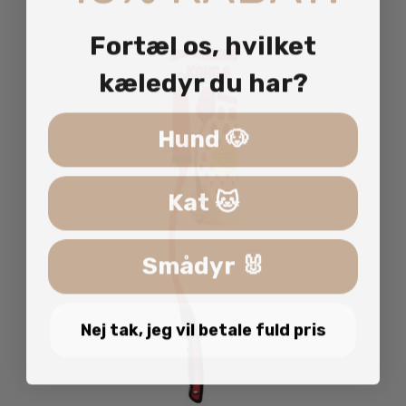
vari
Fortæl os, hvilket
Mul
kan
kæledyr du har?
væl
på
var
Hund 🐶
Kat 🐱
Smådyr 🐰
Nej tak, jeg vil betale fuld pris