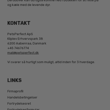
Derudover kan du også komme ned i butikken for at hilse på
og kæle med de levende dyr.
KONTAKT
PetsPerfect ApS
Kliplev Erhvervspark 38
6200 Aabenraa, Danmark
+45 74676774
mail@petsperfect.dk
Vi svarer så hurtigt som muligt, altid inden for 3 hverdage.
LINKS
Firmaprofil
Handelsbetingelser
Fortrydelsesret
Fortrydelsesformular