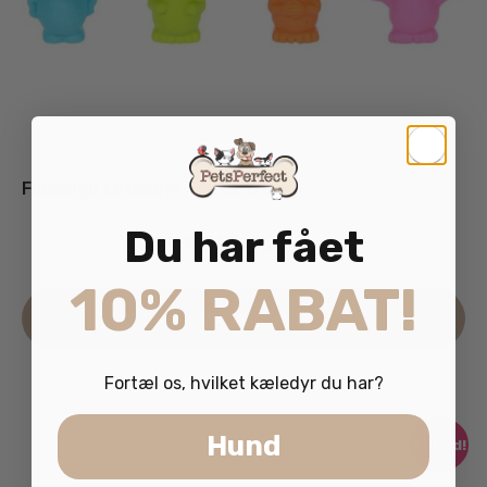
Flamingo Latexdyr Teeta 17cm
Du har fået
39.95
kr.
inkl. moms
10% RABAT!
Læs mere
Fortæl os, hvilket kæledyr du har?
Hund
Tilbud!