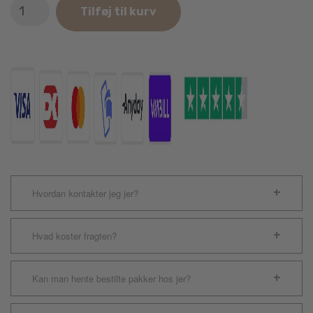
Companion
Tilføj til kurv
kaninbur
116
x
50
x
66
cm.
antal
Hvordan kontakter jeg jer?
Hvad koster fragten?
Kan man hente bestilte pakker hos jer?