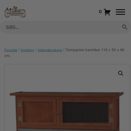
Gå
til
0
indhold
/
/
/ Companion kaninbur 116 x 50 x 66
Forside
Smådyr
Udendørsbure
cm.