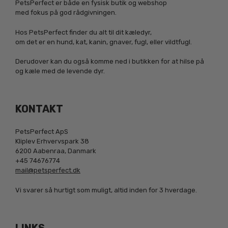
PetsPerfect er både en fysisk butik og webshop
med fokus på god rådgivningen.
Hos PetsPerfect finder du alt til dit kæledyr,
om det er en hund, kat, kanin, gnaver, fugl, eller vildtfugl.
Derudover kan du også komme ned i butikken for at hilse på
og kæle med de levende dyr.
KONTAKT
PetsPerfect ApS
Kliplev Erhvervspark 38
6200 Aabenraa, Danmark
+45 74676774
mail@petsperfect.dk
Vi svarer så hurtigt som muligt, altid inden for 3 hverdage.
LINKS