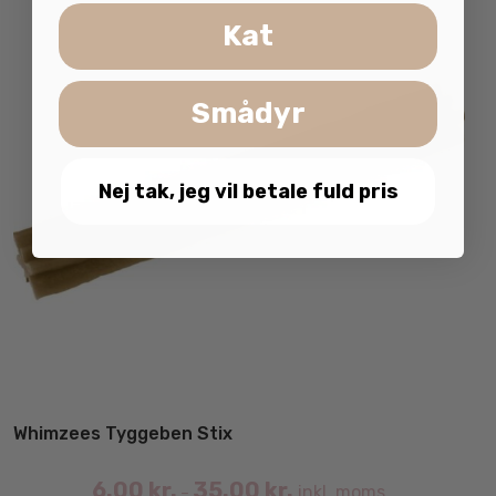
Kat
Smådyr
Nej tak, jeg vil betale fuld pris
Whimzees Tyggeben Stix
6.00
kr.
35.00
kr.
inkl. moms
–