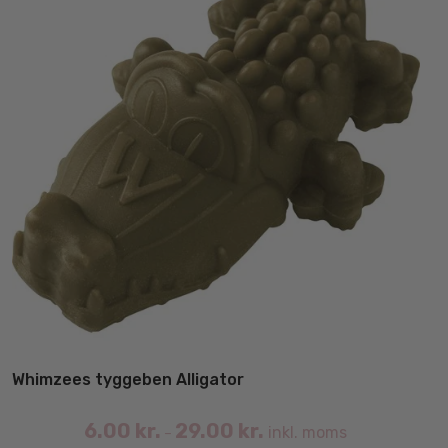
Whimzees tyggeben Alligator
6.00
kr.
29.00
kr.
inkl. moms
–