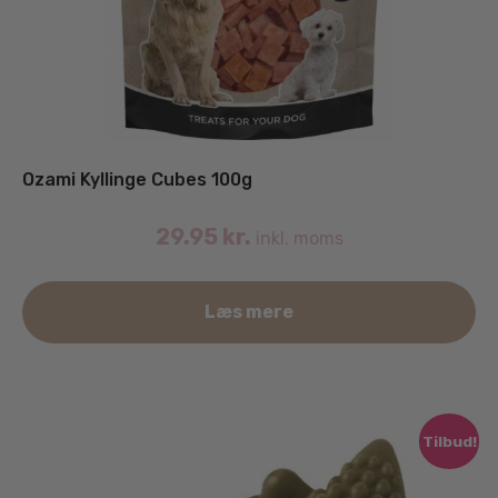
Ozami Kyllinge Cubes 100g
29.95
kr.
inkl. moms
Læs mere
Tilbud!