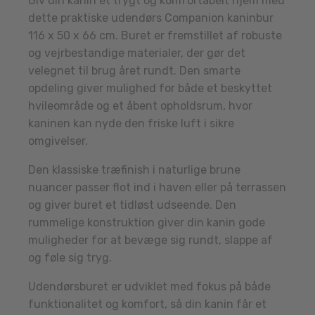
Giv din kanin et trygt og komfortabelt hjem med
dette praktiske udendørs Companion kaninbur
116 x 50 x 66 cm. Buret er fremstillet af robuste
og vejrbestandige materialer, der gør det
velegnet til brug året rundt. Den smarte
opdeling giver mulighed for både et beskyttet
hvileområde og et åbent opholdsrum, hvor
kaninen kan nyde den friske luft i sikre
omgivelser.
Den klassiske træfinish i naturlige brune
nuancer passer flot ind i haven eller på terrassen
og giver buret et tidløst udseende. Den
rummelige konstruktion giver din kanin gode
muligheder for at bevæge sig rundt, slappe af
og føle sig tryg.
Udendørsburet er udviklet med fokus på både
funktionalitet og komfort, så din kanin får et