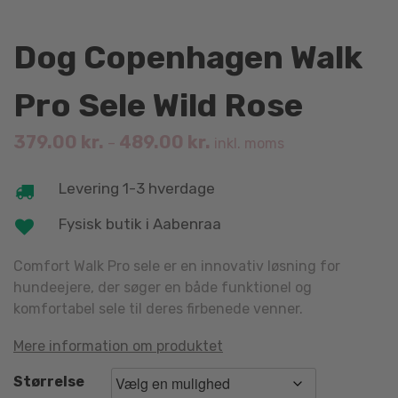
Dog Copenhagen Walk
Pro Sele Wild Rose
379.00
kr.
489.00
kr.
–
inkl. moms
Levering 1-3 hverdage
Fysisk butik i Aabenraa
Comfort Walk Pro sele er en innovativ løsning for
hundeejere, der søger en både funktionel og
komfortabel sele til deres firbenede venner.
Mere information om produktet
Størrelse