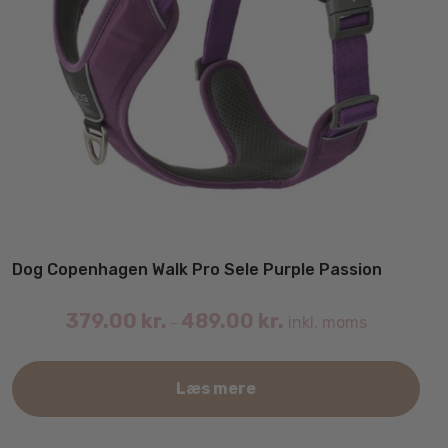
Dog Copenhagen Walk Pro Sele Purple Passion
379.00
kr.
489.00
kr.
inkl. moms
–
Det
Læs mere
var
har
fler