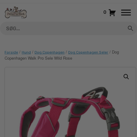
Gå
til
0
indhold
/
/
/
/ Dog
Forside
Hund
Dog Copenhagen
Dog Copenhagen Seler
Copenhagen Walk Pro Sele Wild Rose