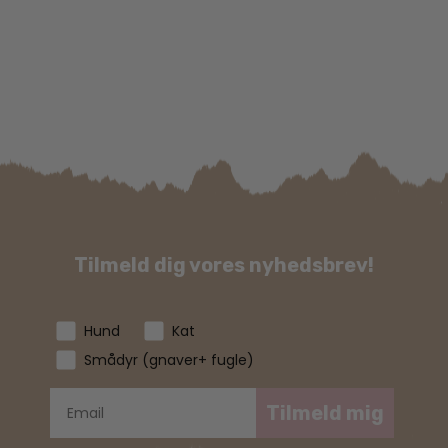
vari
Mul
kan
væl
på
var
Tilmeld dig vores nyhedsbrev!
Hund
Kat
Smådyr (gnaver+ fugle)
Tilmeld mig