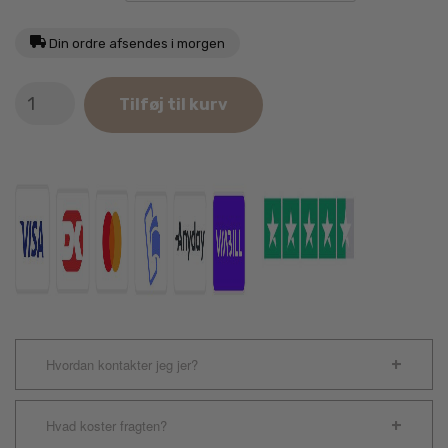
Din ordre afsendes i morgen
Dog
Tilføj til kurv
Copenhagen
Walk
Pro
Sele
Wild
Rose
antal
Hvordan kontakter jeg jer?
Hvad koster fragten?