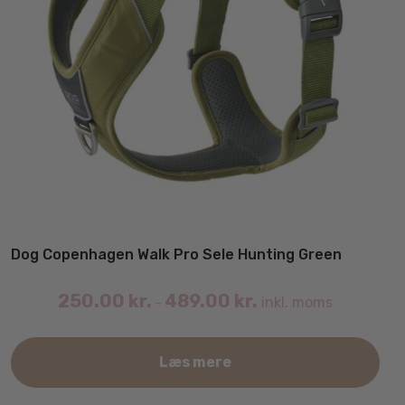
Dog Copenhagen Walk Pro Sele Hunting Green
250.00
kr.
489.00
kr.
inkl. moms
–
Det
Læs mere
var
har