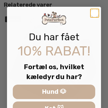
Relaterede varer
Udsolgt
Du har fået
10% RABAT!
Fortæl os, hvilket
kæledyr du har?
Hund 🐶