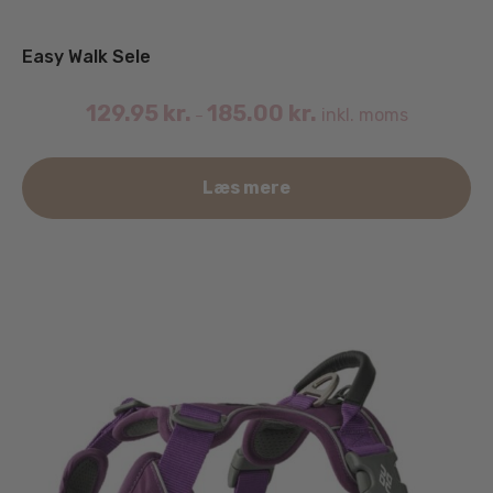
Easy Walk Sele
129.95
kr.
185.00
kr.
inkl. moms
–
De
Læs mere
va
ha
fle
va
Mu
ka
væ
på
va