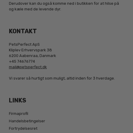
Derudover kan du også komme ned i butikken for at hilse på
og kæle med de levende dyr.
KONTAKT
PetsPerfect ApS
Kliplev Erhvervspark 38
6200 Aabenraa, Danmark
+45 74676774
mail@petsperfect.dk
Vi svarer så hurtigt som muligt, altid inden for 3 hverdage.
LINKS
Firmaprofil
Handelsbetingelser
Fortrydelsesret