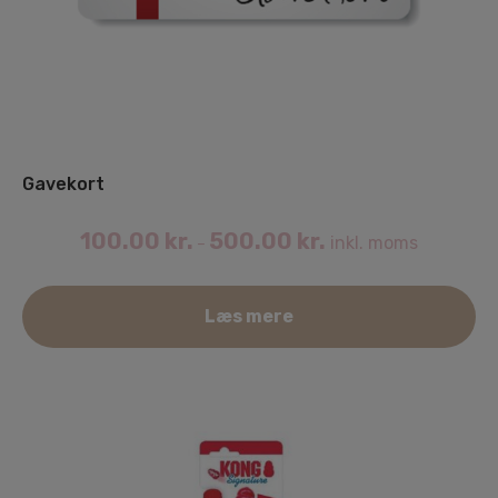
Gavekort
100.00
kr.
500.00
kr.
inkl. moms
–
De
Læs mere
va
ha
fle
va
Mu
ka
væ