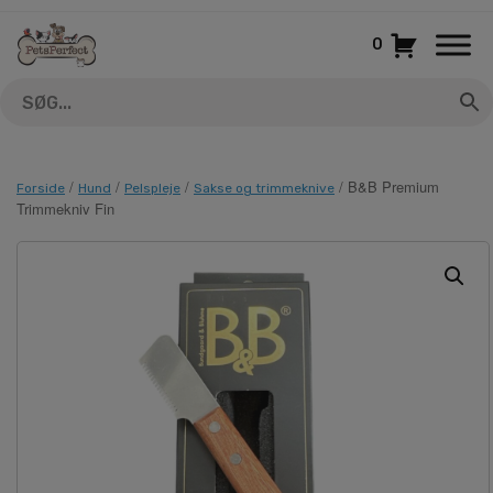
Gå
til
0
indhold
/
/
/
/ B&B Premium
Forside
Hund
Pelspleje
Sakse og trimmeknive
Trimmekniv Fin