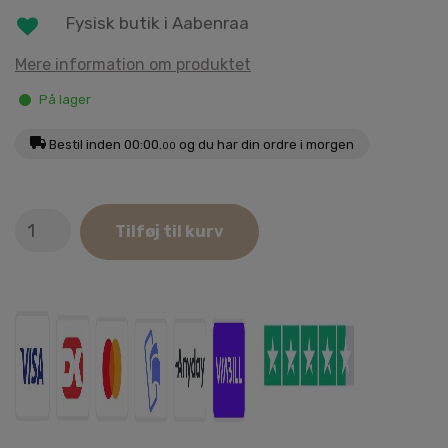
Fysisk butik i Aabenraa
Mere information om produktet
På lager
Bestil inden
00:00.
og du har din ordre i morgen
00
B&B
Tilføj til kurv
Premium
Trimmekniv
Fin
antal