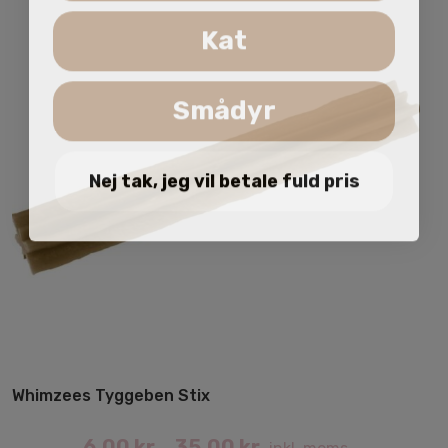
Kat
Smådyr
Nej tak, jeg vil betale fuld pris
Whimzees Tyggeben Stix
6.00
kr.
35.00
kr.