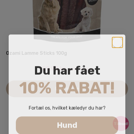
Ozami Lamme Sticks 100g
Du har fået
29.95
kr.
inkl. moms
10% RABAT!
Læs mere
Fortæl os, hvilket kæledyr du har?
Hund
Tilbud!