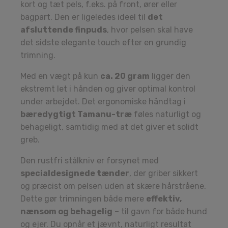
kort og tæt pels, f.eks. på front, ører eller
bagpart. Den er ligeledes ideel til
det
afsluttende finpuds
, hvor pelsen skal have
det sidste elegante touch efter en grundig
trimning.
Med en vægt på kun
ca. 20 gram
ligger den
ekstremt let i hånden og giver optimal kontrol
under arbejdet. Det ergonomiske håndtag i
bæredygtigt Tamanu-træ
føles naturligt og
behageligt, samtidig med at det giver et solidt
greb.
Den rustfri stålkniv er forsynet med
specialdesignede tænder
, der griber sikkert
og præcist om pelsen uden at skære hårstråene.
Dette gør trimningen både mere
effektiv,
nænsom og behagelig
– til gavn for både hund
og ejer. Du opnår et jævnt, naturligt resultat