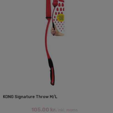
på
va
KONG Signature Throw M/L
105.00
kr.
inkl. moms