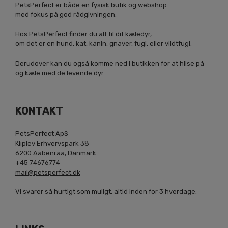
PetsPerfect er både en fysisk butik og webshop
med fokus på god rådgivningen.
Hos PetsPerfect finder du alt til dit kæledyr,
om det er en hund, kat, kanin, gnaver, fugl, eller vildtfugl.
Derudover kan du også komme ned i butikken for at hilse på
og kæle med de levende dyr.
KONTAKT
PetsPerfect ApS
Kliplev Erhvervspark 38
6200 Aabenraa, Danmark
+45 74676774
mail@petsperfect.dk
Vi svarer så hurtigt som muligt, altid inden for 3 hverdage.