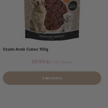
Ozami Ande Cubes 100g
29.95
kr.
inkl. moms
Læs mere