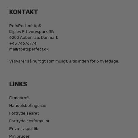
KONTAKT
PetsPerfect ApS
Kliplev Erhvervspark 38
6200 Aabenraa, Danmark
+45 74676774
mail@petsperfect.dk
Vi svarer så hurtigt som muligt, altid inden for 3 hverdage.
LINKS
Firmaprofil
Handelsbetingelser
Fortrydelsesret
Fortrydelsesformular
Privatlivspolitik
Min bruger