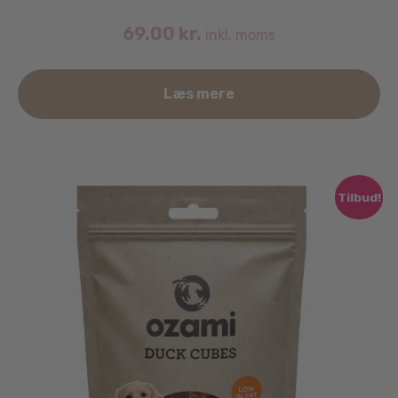
69.00
kr.
inkl. moms
Læs mere
Tilbud!