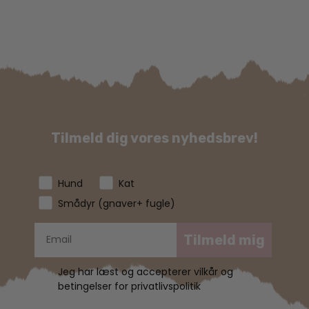
Tilmeld dig vores nyhedsbrev!
Hund
Kat
Smådyr (gnaver+ fugle)
Tilmeld mig
Jeg har læst og accepterer vilkår og
betingelser for privatlivspolitik