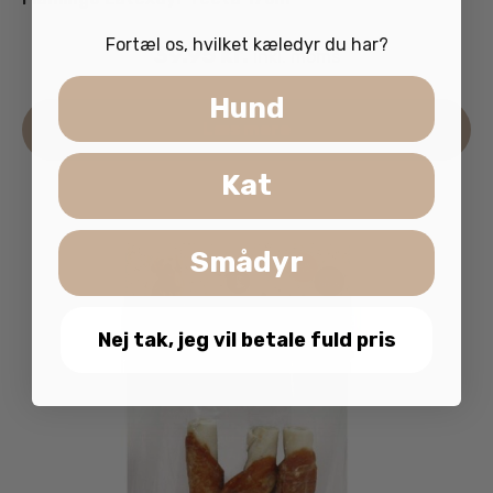
Fortæl os, hvilket kæledyr du har?
39.95
kr.
inkl. moms
Hund
Læs mere
Kat
Smådyr
Nej tak, jeg vil betale fuld pris