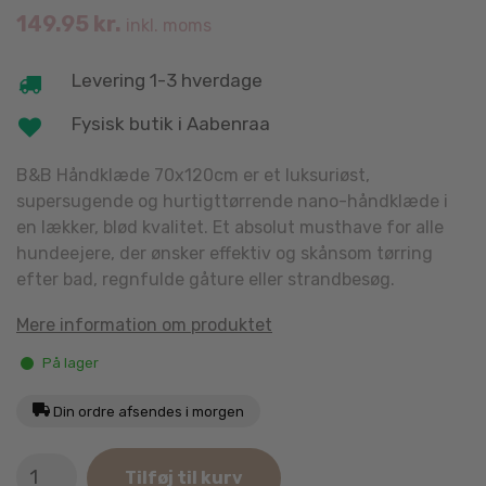
149.95
kr.
inkl. moms
Levering 1-3 hverdage
Fysisk butik i Aabenraa
B&B Håndklæde 70x120cm er et luksuriøst,
supersugende og hurtigttørrende nano-håndklæde i
en lækker, blød kvalitet. Et absolut musthave for alle
hundeejere, der ønsker effektiv og skånsom tørring
efter bad, regnfulde gåture eller strandbesøg.
Mere information om produktet
På lager
Din ordre afsendes i morgen
B&B
Tilføj til kurv
Håndklæde