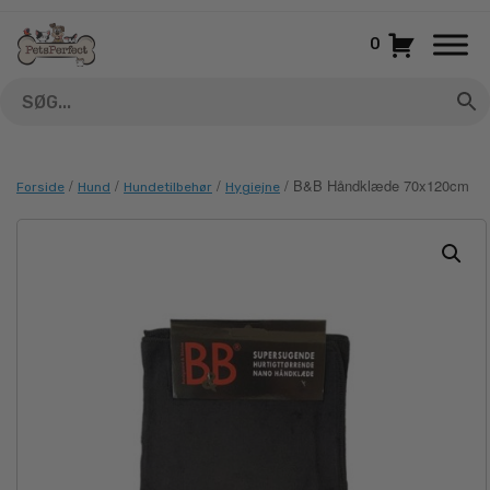
Gå
til
0
indhold
/
/
/
/ B&B Håndklæde 70x120cm
Forside
Hund
Hundetilbehør
Hygiejne