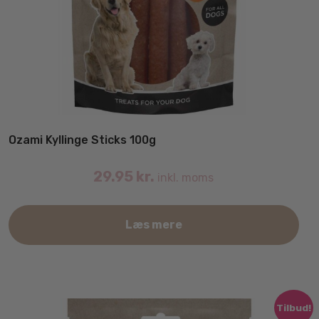
Ozami Kyllinge Sticks 100g
29.95
kr.
inkl. moms
Læs mere
Tilbud!