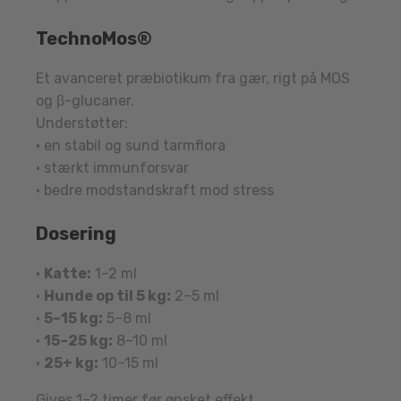
TechnoMos®
Et avanceret præbiotikum fra gær, rigt på MOS
og β-glucaner.
Understøtter:
• en stabil og sund tarmflora
• stærkt immunforsvar
• bedre modstandskraft mod stress
Dosering
•
Katte:
1–2 ml
•
Hunde op til 5 kg:
2–5 ml
•
5–15 kg:
5–8 ml
•
15–25 kg:
8–10 ml
•
25+ kg:
10–15 ml
Gives 1–2 timer før ønsket effekt.