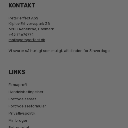
KONTAKT
PetsPerfect ApS
Kliplev Erhvervspark 38
6200 Aabenraa, Danmark
+45 74676774
mail@petsperfect.dk
Vi svarer så hurtigt som muligt, altid inden for 3 hverdage.
LINKS
Firmaprofil
Handelsbetingelser
Fortrydelsesret
Fortrydelsesformular
Privatlivspolitik
Min bruger
Returportal