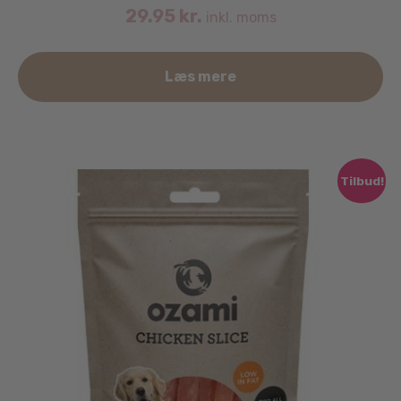
29.95
kr.
inkl. moms
Læs mere
Tilbud!