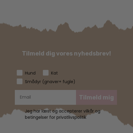
Tilmeld dig vores nyhedsbrev!
Hund
Kat
Smådyr (gnaver+ fugle)
Tilmeld mig
Jeg har læst og accepterer vilkår og
betingelser for privatlivspolitik