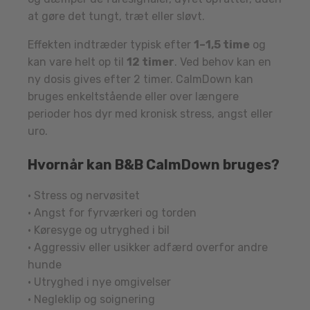
at gøre det tungt, træt eller sløvt.
Effekten indtræder typisk efter
1–1,5 time
og
kan vare helt op til
12 timer
. Ved behov kan en
ny dosis gives efter 2 timer. CalmDown kan
bruges enkeltstående eller over længere
perioder hos dyr med kronisk stress, angst eller
uro.
Hvornår kan B&B CalmDown bruges?
• Stress og nervøsitet
• Angst for fyrværkeri og torden
• Køresyge og utryghed i bil
• Aggressiv eller usikker adfærd overfor andre
hunde
• Utryghed i nye omgivelser
• Negleklip og soignering