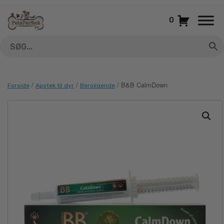
Gå
til
0
indhold
/
/
/ B&B CalmDown
Forside
Apotek til dyr
Beroligende