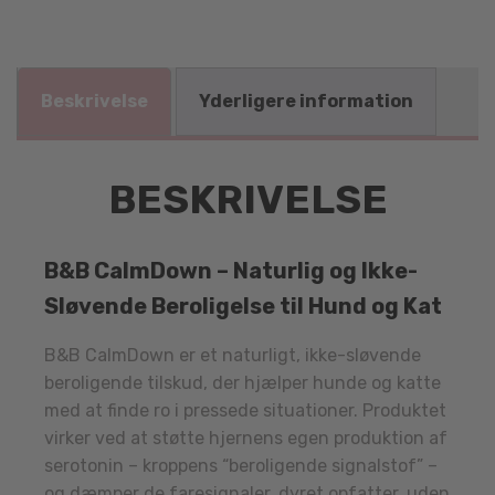
Beskrivelse
Yderligere information
BESKRIVELSE
B&B CalmDown – Naturlig og Ikke-
Sløvende Beroligelse til Hund og Kat
B&B CalmDown er et naturligt, ikke-sløvende
beroligende tilskud, der hjælper hunde og katte
med at finde ro i pressede situationer. Produktet
virker ved at støtte hjernens egen produktion af
serotonin – kroppens “beroligende signalstof” –
og dæmper de faresignaler, dyret opfatter, uden