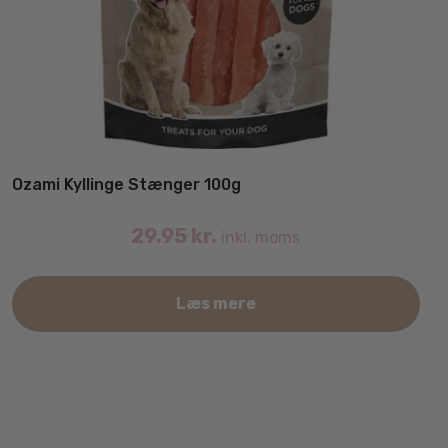
Ozami Kyllinge Stænger 100g
29.95
kr.
inkl. moms
Læs mere