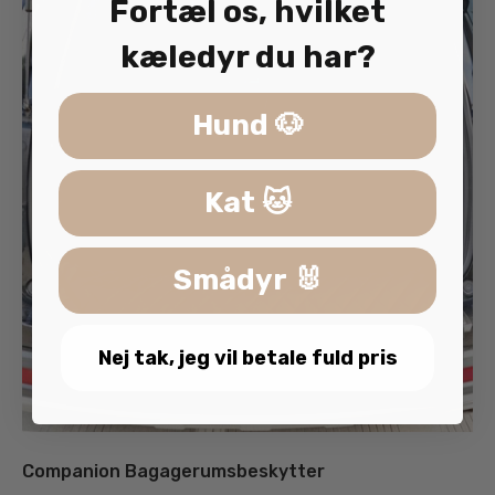
Fortæl os, hvilket
kæledyr du har?
Hund 🐶
Kat 🐱
Smådyr 🐰
Nej tak, jeg vil betale fuld pris
Companion Bagagerumsbeskytter