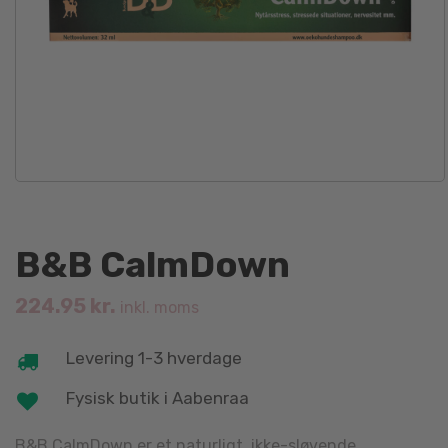
B&B CalmDown
224.95
kr.
inkl. moms
Levering 1-3 hverdage
Fysisk butik i Aabenraa
B&B CalmDown er et naturligt, ikke-sløvende