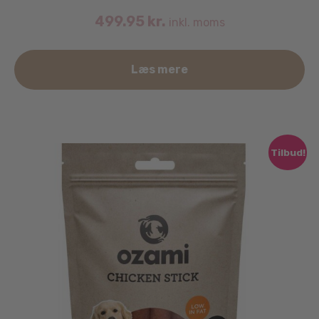
499.95
kr.
inkl. moms
Læs mere
Tilbud!