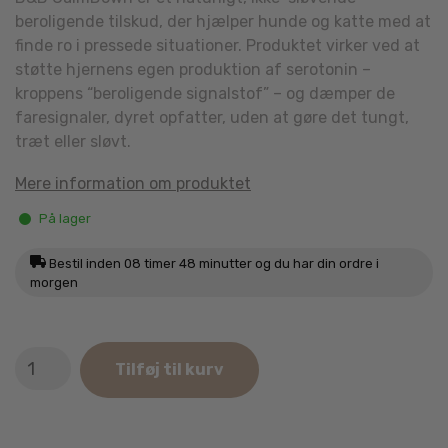
beroligende tilskud, der hjælper hunde og katte med at
finde ro i pressede situationer. Produktet virker ved at
støtte hjernens egen produktion af serotonin –
kroppens “beroligende signalstof” – og dæmper de
faresignaler, dyret opfatter, uden at gøre det tungt,
træt eller sløvt.
Mere information om produktet
På lager
Bestil inden
08 timer 48 minutter
og du har din ordre i
morgen
B&B
Tilføj til kurv
CalmDown
antal