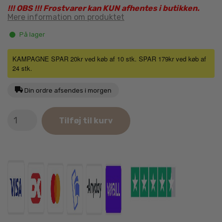
!!! OBS !!!
Frostvarer ka
n KUN afhentes i butikken.
Mere information om produktet
På lager
KAMPAGNE SPAR 20kr ved køb af 10 stk. SPAR 179kr ved køb af
24 stk.
Din ordre afsendes i morgen
Barf
Tilføj til kurv
Gedemix
500g
antal