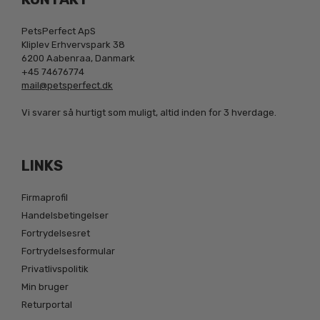
PetsPerfect ApS
Kliplev Erhvervspark 38
6200 Aabenraa, Danmark
+45 74676774
mail@petsperfect.dk
Vi svarer så hurtigt som muligt, altid inden for 3 hverdage.
LINKS
Firmaprofil
Handelsbetingelser
Fortrydelsesret
Fortrydelsesformular
Privatlivspolitik
Min bruger
Returportal