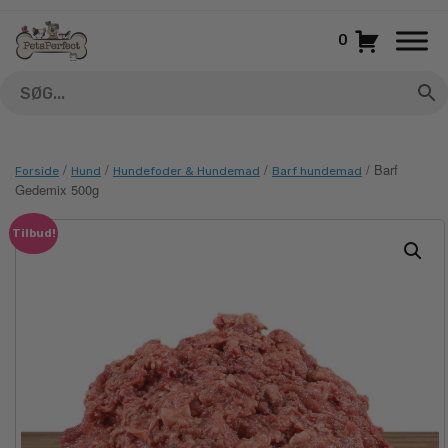
Gå
til
0
indhold
/
/
/
/ Barf
Forside
Hund
Hundefoder & Hundemad
Barf hundemad
Gedemix 500g
Tilbud!