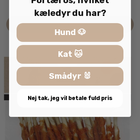
Fortæl os, hvilket
69.00
kr.
inkl. moms
kæledyr du har?
Læs mere
Hund 🐶
Kat 🐱
Smådyr 🐰
Nej tak, jeg vil betale fuld pris