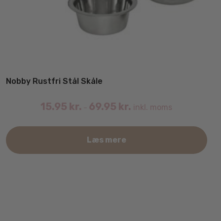
Nobby Rustfri Stål Skåle
15.95
kr.
69.95
kr.
inkl. moms
–
Det
Læs mere
var
har
fler
vari
Mul
kan
væl