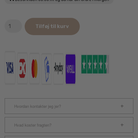
Applaws
Tilføj til kurv
Kylling
i
Gelè
til
seniorkatte
70g
antal
Hvordan kontakter jeg jer?
Hvad koster fragten?