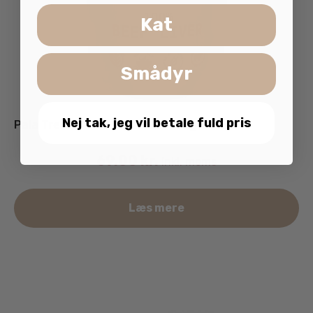
Kat
Smådyr
Nej tak, jeg vil betale fuld pris
Pala Treats 100% Okselever 100g
69.00
kr.
inkl. moms
Læs mere