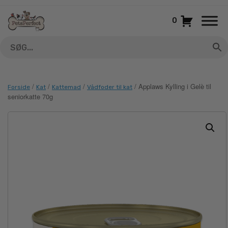
Gå
til
0
indhold
/
/
/
/ Applaws Kylling i Gelè til
Forside
Kat
Kattemad
Vådfoder til kat
seniorkatte 70g