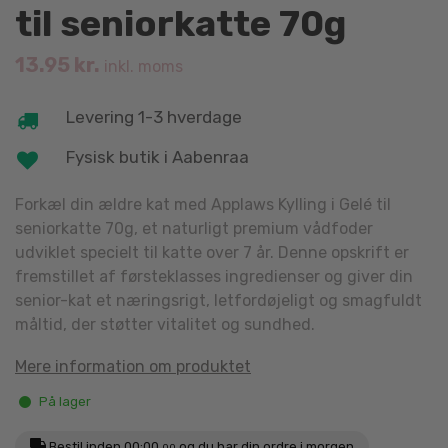
til seniorkatte 70g
13.95
kr.
inkl. moms
Levering 1-3 hverdage
Fysisk butik i Aabenraa
Forkæl din ældre kat med Applaws Kylling i Gelé til
seniorkatte 70g, et naturligt premium vådfoder
udviklet specielt til katte over 7 år. Denne opskrift er
fremstillet af førsteklasses ingredienser og giver din
senior-kat et næringsrigt, letfordøjeligt og smagfuldt
måltid, der støtter vitalitet og sundhed.
Mere information om produktet
På lager
Bestil inden
00:00.
og du har din ordre i morgen
00