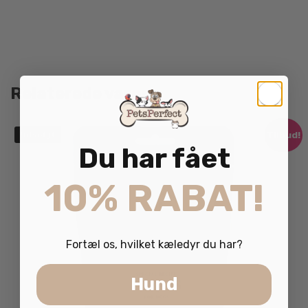
Relaterede varer
Tilbud!
Udsolgt
Du har fået
10% RABAT!
Fortæl os, hvilket kæledyr du har?
Hund