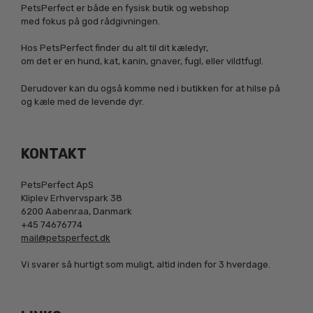
PetsPerfect er både en fysisk butik og webshop
med fokus på god rådgivningen.
Hos PetsPerfect finder du alt til dit kæledyr,
om det er en hund, kat, kanin, gnaver, fugl, eller vildtfugl.
Derudover kan du også komme ned i butikken for at hilse på
og kæle med de levende dyr.
KONTAKT
PetsPerfect ApS
Kliplev Erhvervspark 38
6200 Aabenraa, Danmark
+45 74676774
mail@petsperfect.dk
Vi svarer så hurtigt som muligt, altid inden for 3 hverdage.