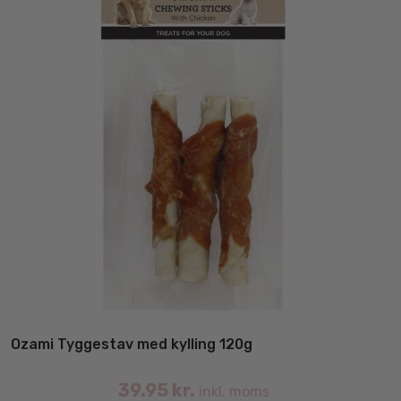
Ozami Tyggestav med kylling 120g
39.95
kr.
inkl. moms