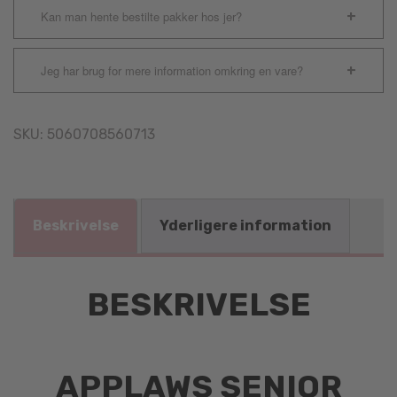
Kan man hente bestilte pakker hos jer?
Jeg har brug for mere information omkring en vare?
SKU:
5060708560713
Beskrivelse
Yderligere information
BESKRIVELSE
APPLAWS SENIOR