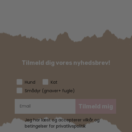
Tilmeld dig vores nyhedsbrev!
Hund
Kat
Smådyr (gnaver+ fugle)
Tilmeld mig
Jeg har læst og accepterer vilkår og
betingelser for privatlivspolitik