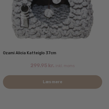
Ozami Alicia Katteiglo 37cm
299.95
kr.
inkl. moms
Læs mere