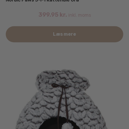
399.95
kr.
inkl. moms
Læs mere