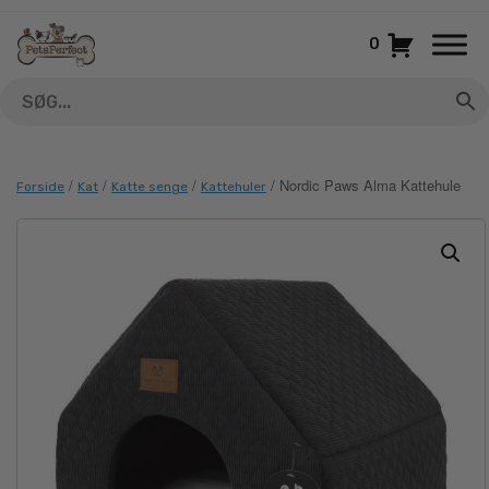
Gå
til
0
indhold
/
/
/
/ Nordic Paws Alma Kattehule
Forside
Kat
Katte senge
Kattehuler