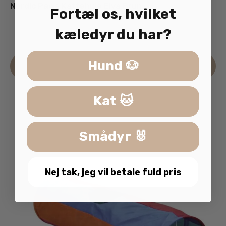
Nordic Paws Kattehule Elva Brun
Fortæl os, hvilket
479.95
kr.
kæledyr du har?
inkl. moms
Hund 🐶
Læs mere
Kat 🐱
Smådyr 🐰
Nej tak, jeg vil betale fuld pris