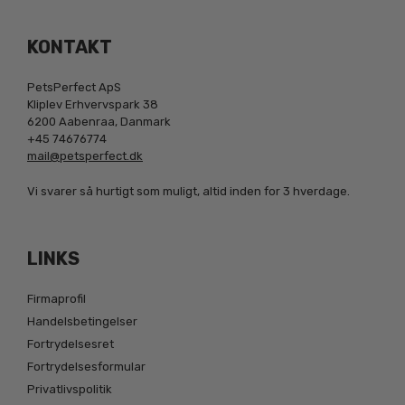
KONTAKT
PetsPerfect ApS
Kliplev Erhvervspark 38
6200 Aabenraa, Danmark
+45 74676774
mail@petsperfect.dk
Vi svarer så hurtigt som muligt, altid inden for 3 hverdage.
LINKS
Firmaprofil
Handelsbetingelser
Fortrydelsesret
Fortrydelsesformular
Privatlivspolitik