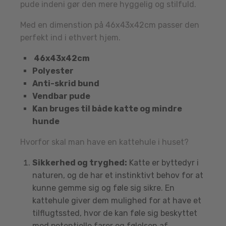
pude indeni gør den mere hyggelig og stilfuld.
Med en dimenstion på 46x43x42cm passer den
perfekt ind i ethvert hjem.
46x43x42cm
Polyester
Anti-skrid bund
Vendbar pude
Kan bruges til både katte og mindre
hunde
Hvorfor skal man have en kattehule i huset?
Sikkerhed og tryghed:
Katte er byttedyr i
naturen, og de har et instinktivt behov for at
kunne gemme sig og føle sig sikre. En
kattehule giver dem mulighed for at have et
tilflugtssted, hvor de kan føle sig beskyttet
mod potentielle farer og følelsen af