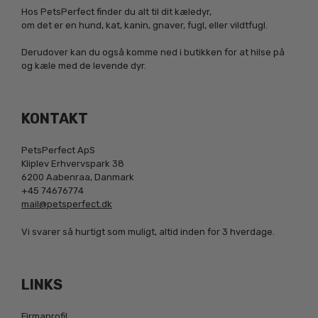
Hos PetsPerfect finder du alt til dit kæledyr,
om det er en hund, kat, kanin, gnaver, fugl, eller vildtfugl.
Derudover kan du også komme ned i butikken for at hilse på
og kæle med de levende dyr.
KONTAKT
PetsPerfect ApS
Kliplev Erhvervspark 38
6200 Aabenraa, Danmark
+45 74676774
mail@petsperfect.dk
Vi svarer så hurtigt som muligt, altid inden for 3 hverdage.
LINKS
Firmaprofil