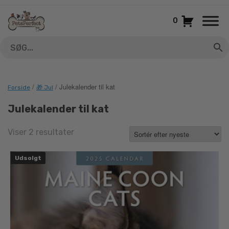
Gå
til
0
indhold
/
/ Julekalender til kat
Forside
🎁 Jul
Julekalender til kat
Sorted
Viser 2 resultater
by
latest
Udsolgt