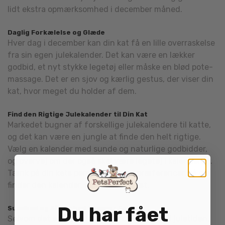
lidt ekstra opmærksomhed i december måned.
Daglig Forkælelse og Glæde
Hver dag i december kan din kat få en lille overraskelse
fra sin egen julekalender. Det kan være en lækker
godbid, et nyt stykke legetøj eller måske en blød pote-
massage. Det er en sjov og kærlig gestus, der viser din
kat, hvor meget du holder af dem.
Find den Rigtige Julekalender til Din Kat
Markedet bugner af forskellige julekalendere til katte,
og det kan være en jungle at finde den helt rigtige.
Vælg en kalender med sunde og naturlige godbidder,
og overvej om der også skal være legetøj i kalenderen.
Tænk på din kats personlighed og præferencer, så du
finder den kalender, der passer bedst.
Du har fået
Sundhed og Sikkerhed Kommer Først
Selvom det er fristende at forkæle din kat i juletiden,