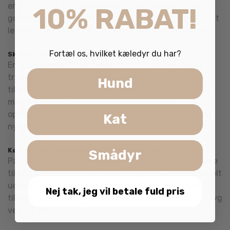
er det vigtigt at holde øje med deres helbred. Vælg
10% RABAT!
godbidder, der er sunde og næringsrige, og sørg for, at
legetøjet er sikkert og uden smådele, som kan sluges.
Fortæl os, hvilket kæledyr du har?
Skab en Ny Tradition
En julekalender til katte kan hurtigt blive en elsket
tradition i dit hjem. Det giver dig mulighed for at
Hund
tilbringe kvalitetstid med dit kæledyr og nyde julens
magi sammen. Din kat vil elske den daglige
opmærksomhed, og du vil elske at se deres glæde og
Kat
nysgerrighed.
Køb Din Kats Julekalender hos PetsPerfect
Smådyr
På PetsPerfect har vi et bredt udvalg af julekalendere
til katte, alle fyldt med lækkerier og sjov, der er specielt
udvalgt til at glæde dit kæledyr. Vi sætter en ære i at
Nej tak, jeg vil betale fuld pris
tilbyde produkter af høj kvalitet, så du kan føle dig tryg
ved dit køb.