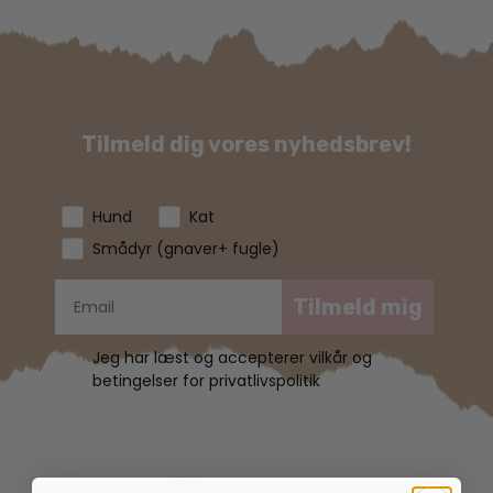
Tilmeld dig vores nyhedsbrev!
Hund
Kat
Smådyr (gnaver+ fugle)
Tilmeld mig
Jeg har læst og accepterer vilkår og
betingelser for privatlivspolitik