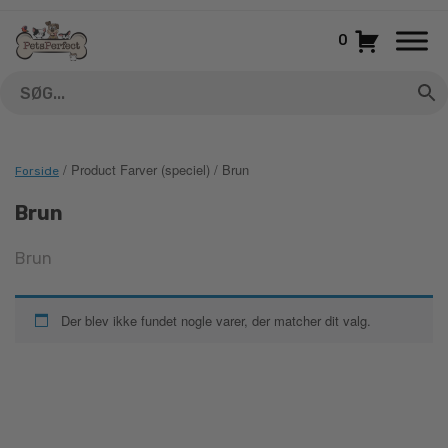
Gå
til
0
indhold
/ Product Farver (speciel) / Brun
Forside
Brun
Brun
Der blev ikke fundet nogle varer, der matcher dit valg.