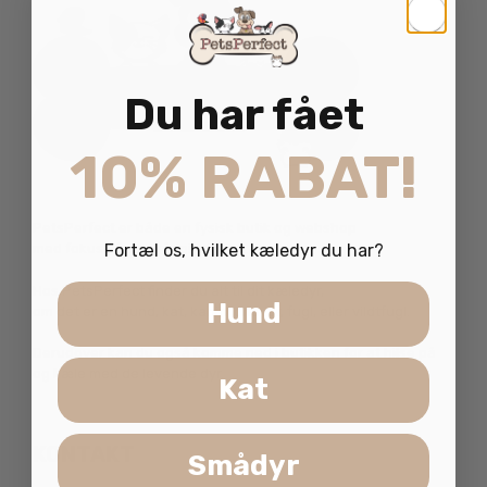
Du har fået
10% RABAT!
PetsPerfect er både en fysisk butik og webshop
Fortæl os, hvilket kæledyr du har?
med fokus på god rådgivningen.
Hos PetsPerfect finder du alt til dit kæledyr,
Hund
om det er en hund, kat, kanin, gnaver, fugl, eller vildtfugl.
Derudover kan du også komme ned i butikken for at hilse på
og kæle med de levende dyr.
Kat
KONTAKT
Smådyr