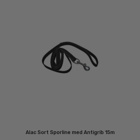
væ
på
va
Alac Sort Sporline med Antigrib 15m