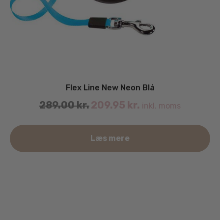
Flex Line New Neon Blå
Original
Current
289.00
kr.
209.95
kr.
inkl. moms
price
price
was:
is:
De
289.00 kr..
Læs mere
209.95 kr..
va
ha
fle
va
Mu
ka
væ