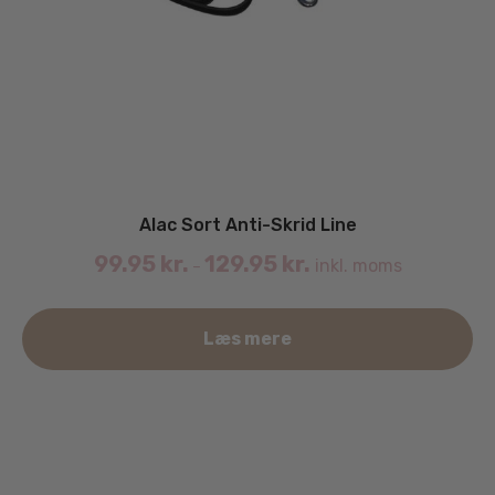
Alac Sort Anti-Skrid Line
99.95
kr.
129.95
kr.
inkl. moms
–
De
Læs mere
va
ha
fle
va
Mu
ka