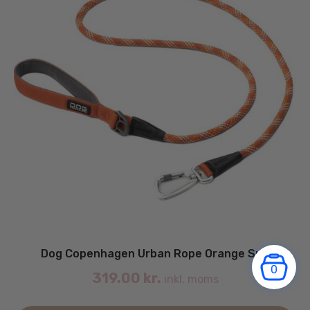
va
Dog Copenhagen Urban Rope Orange Sun
0
319.00
kr.
inkl. moms