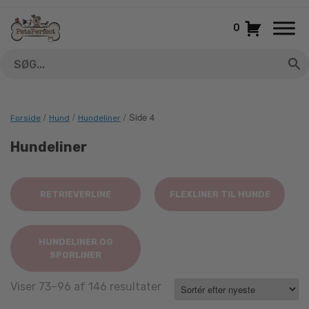
Gå
til
0
indhold
/
/
/ Side 4
Forside
Hund
Hundeliner
Hundeliner
RETRIEVERLINE
FLEXLINER TIL HUNDE
HUNDELINER OG
SPORLINER
Sorted
Viser 73–96 af 146 resultater
by