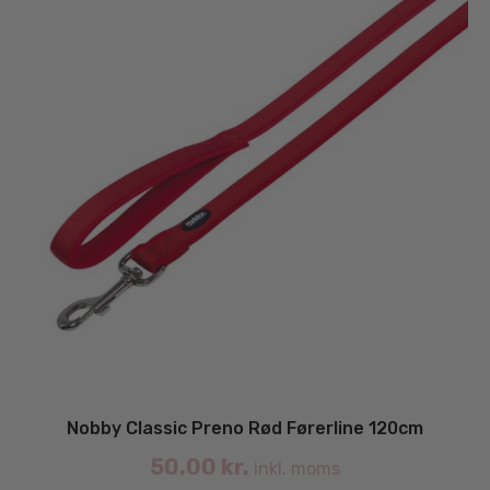
på
va
Nobby Classic Preno Rød Førerline 120cm
50.00
kr.
inkl. moms