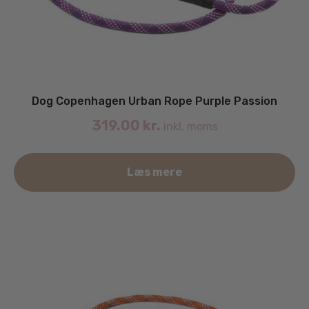
Dog Copenhagen Urban Rope Purple Passion
319.00
kr.
inkl. moms
De
Læs mere
va
ha
fle
va
Mu
ka
væ
på