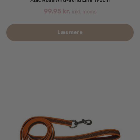
Alac Rosa Anti-skrid Line 190cm
99.95
kr.
inkl. moms
Læs mere