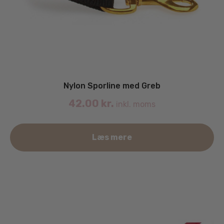
Nylon Sporline med Greb
42.00
kr.
inkl. moms
De
Læs mere
va
ha
fle
va
Mu
ka
væ