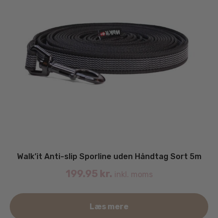
Walk’it Anti-slip Sporline uden Håndtag Sort 5m
199.95
kr.
inkl. moms
Læs mere