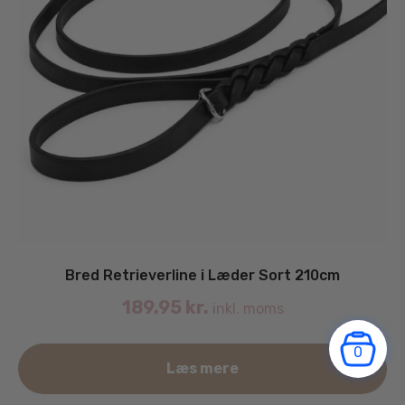
Bred Retrieverline i Læder Sort 210cm
189.95
kr.
inkl. moms
0
Læs mere