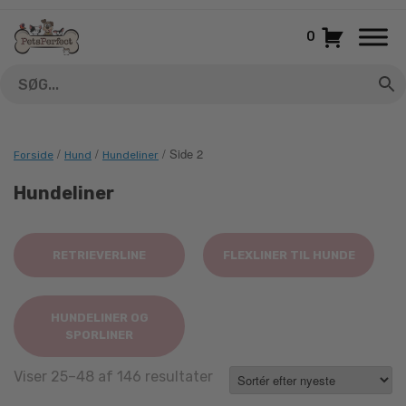
Gå
til
0
indhold
/
/
/ Side 2
Forside
Hund
Hundeliner
Hundeliner
RETRIEVERLINE
FLEXLINER TIL HUNDE
HUNDELINER OG
SPORLINER
Sorted
Viser 25–48 af 146 resultater
by