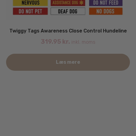
Twiggy Tags Awareness Close Control Hundeline
319.95
kr.
inkl. moms
De
Læs mere
va
ha
fle
va
Mu
ka
væ
på
va