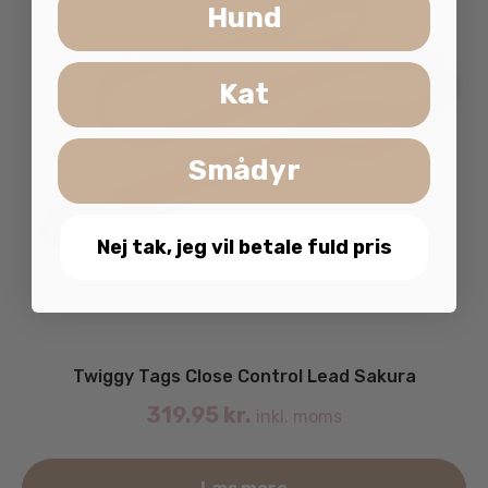
Hund
Kat
Smådyr
Nej tak, jeg vil betale fuld pris
Twiggy Tags Close Control Lead Sakura
319.95
kr.
inkl. moms