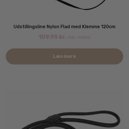
Udstillingsline Nylon Flad med Klemme 120cm
109.95
kr.
inkl. moms
De
Læs mere
va
ha
fle
va
Mu
ka
væ
på
va