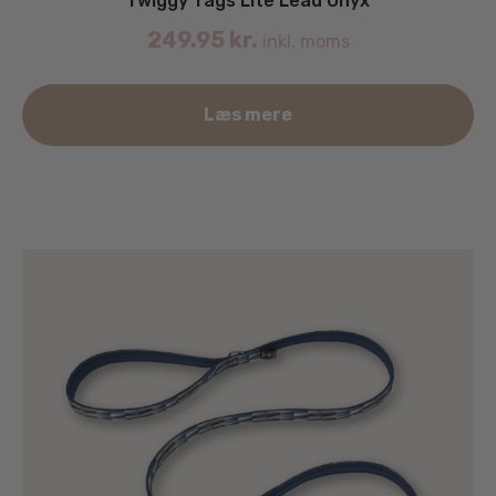
Twiggy Tags Lite Lead Onyx
249.95
kr.
inkl. moms
Læs mere