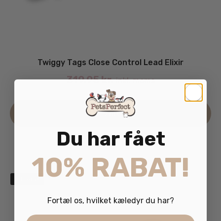
Twiggy Tags Close Control Lead Elixir
319.95
kr.
inkl. moms
Læs mere
Du har fået
10% RABAT!
Udsolgt
Fortæl os, hvilket kæledyr du har?