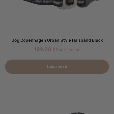
Dog Copenhagen Urban Style Halsbånd Black
189.00
kr.
inkl. moms
De
Læs mere
va
ha
fle
va
Mu
ka
væ
på