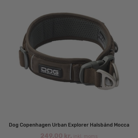
på
va
Dog Copenhagen Urban Explorer Halsbånd Mocca
249.00
kr.
inkl. moms