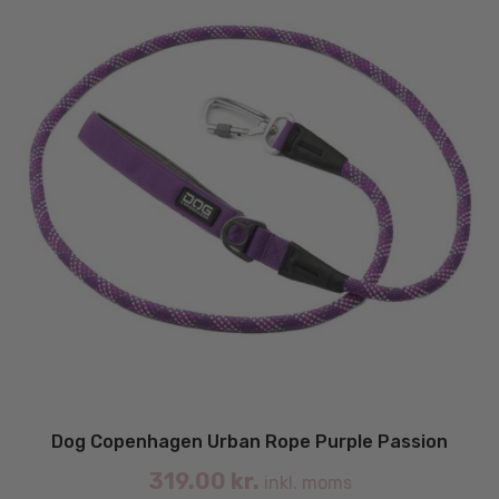
på
va
Dog Copenhagen Urban Rope Purple Passion
319.00
kr.
inkl. moms