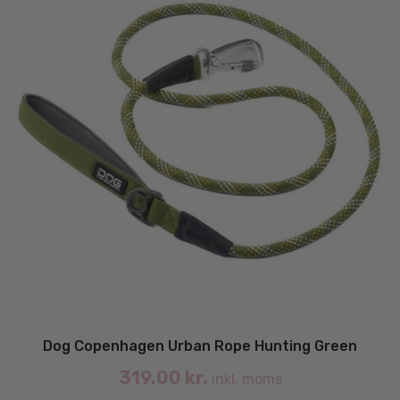
va
Dog Copenhagen Urban Rope Hunting Green
319.00
kr.
inkl. moms