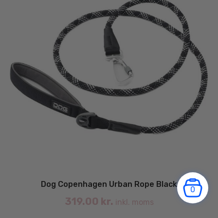
va
Dog Copenhagen Urban Rope Black
0
319.00
kr.
inkl. moms