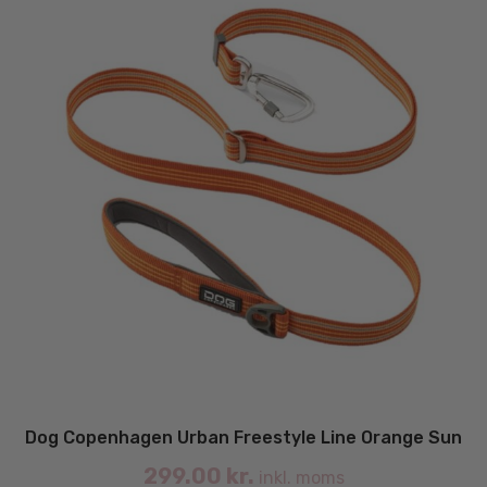
på
va
Dog Copenhagen Urban Freestyle Line Orange Sun
299.00
kr.
inkl. moms