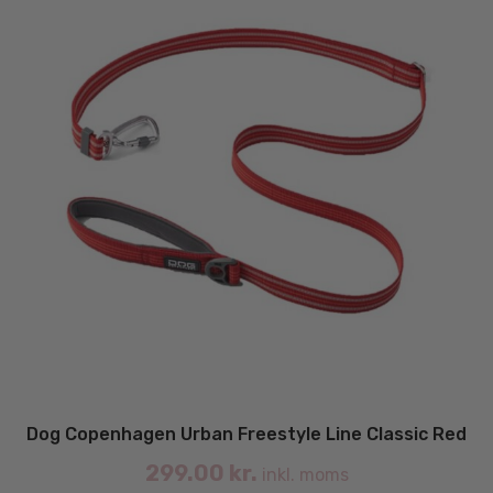
på
va
Dog Copenhagen Urban Freestyle Line Classic Red
299.00
kr.
inkl. moms