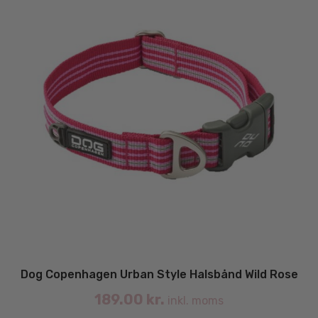
va
Dog Copenhagen Urban Style Halsbånd Wild Rose
189.00
kr.
inkl. moms