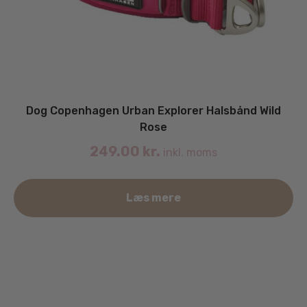
Dog Copenhagen Urban Explorer Halsbånd Wild
Rose
249.00
kr.
inkl. moms
De
Læs mere
va
ha
fle
va
Mu
ka
væ