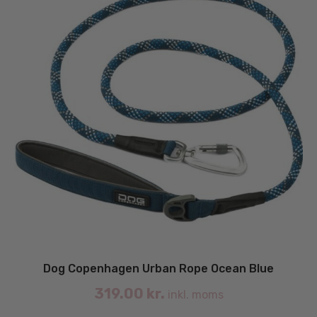
va
Dog Copenhagen Urban Rope Ocean Blue
319.00
kr.
inkl. moms