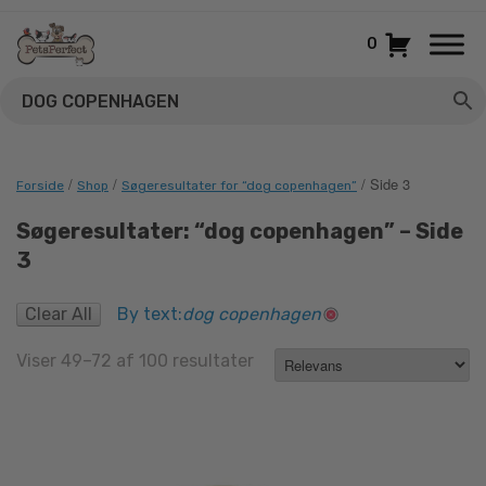
Gå
til
0
indhold
/
/
/ Side 3
Forside
Shop
Søgeresultater for “dog copenhagen”
Søgeresultater: “dog copenhagen” – Side
3
Clear All
By text:
dog copenhagen
Sorted
Viser 49–72 af 100 resultater
by
latest