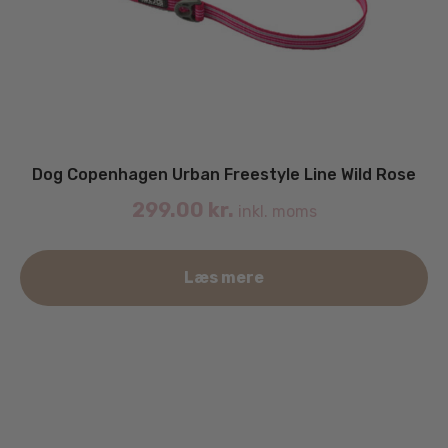
Dog Copenhagen Urban Freestyle Line Wild Rose
299.00
kr.
inkl. moms
De
Læs mere
va
ha
fle
va
Mu
ka
væ