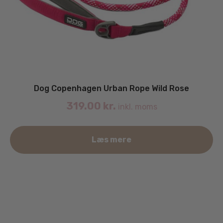
Dog Copenhagen Urban Rope Wild Rose
319.00
kr.
inkl. moms
De
Læs mere
va
ha
fle
va
Mu
ka
væ