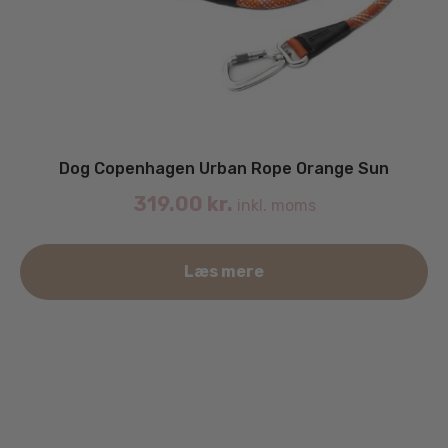
Dog Copenhagen Urban Rope Orange Sun
319.00
kr.
inkl. moms
De
Læs mere
va
ha
fle
va
Mu
ka
væ
på