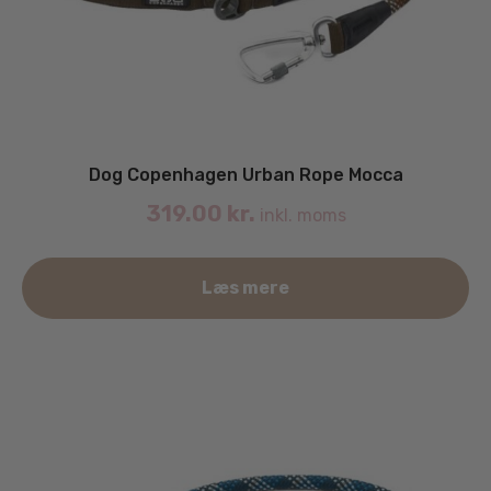
Dog Copenhagen Urban Rope Mocca
319.00
kr.
inkl. moms
De
Læs mere
va
ha
fle
va
Mu
ka
væ
på