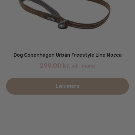
Dog Copenhagen Urban Freestyle Line Mocca
299.00
kr.
inkl. moms
De
Læs mere
va
ha
fle
va
Mu
ka
væ