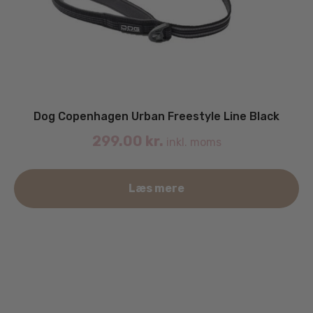
Dog Copenhagen Urban Freestyle Line Black
299.00
kr.
inkl. moms
De
Læs mere
va
ha
fle
va
Mu
ka
væ
på