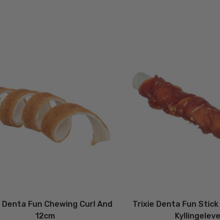
e Denta Fun Chewing Curl And
Trixie Denta Fun Stic
12cm
Kyllingelev