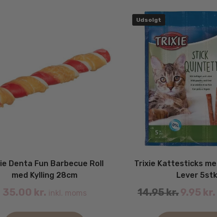
by
latest
Udsolgt
xie Denta Fun Barbecue Roll
Trixie Kattesticks me
med Kylling 28cm
Lever 5st
Original
35.00
kr.
14.95
kr.
9.95
kr.
inkl. moms
price
was: