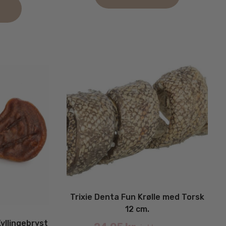
9.95 kr..
Trixie Denta Fun Krølle med Torsk
12 cm.
yllingebryst