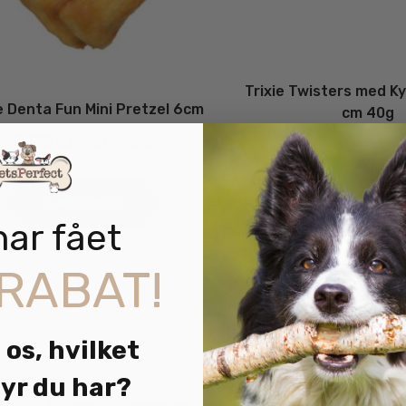
Trixie Twisters med Ky
ie Denta Fun Mini Pretzel 6cm
cm 40g
8.95
kr.
14.95
kr.
inkl. moms
inkl
Læs mere
Læs mere
har fået
RABAT!
 os, hvilket
yr du har?