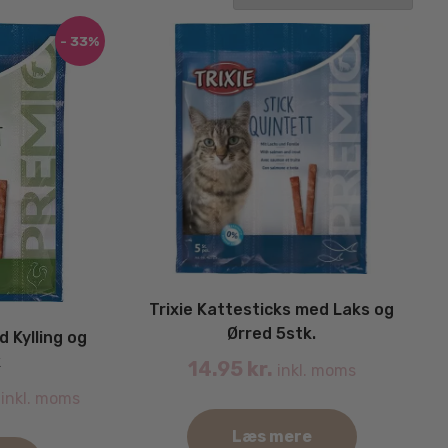
- 33%
Trixie Kattesticks med Laks og
Ørred 5stk.
d Kylling og
k
14.95
kr.
inkl. moms
Current
inkl. moms
price
Læs mere
is: