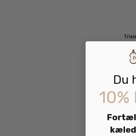
Trix
Du 
10% 
Fortæl
kæled