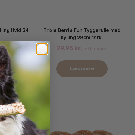
lling Hvid 34
Trixie Denta Fun Tyggerulle med
Kylling 28cm 1stk.
29.95
kr.
. moms
inkl. moms
Læs mere