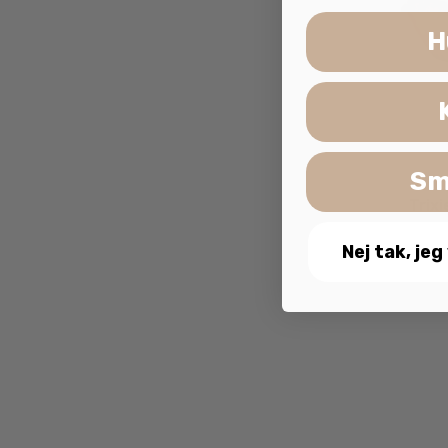
H
Sm
Trix
Nej tak, jeg