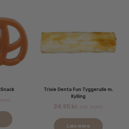
 Snack
Trixie Denta Fun Tyggerulle m.
Kylling
 moms
24.95
kr.
inkl. moms
Læs mere