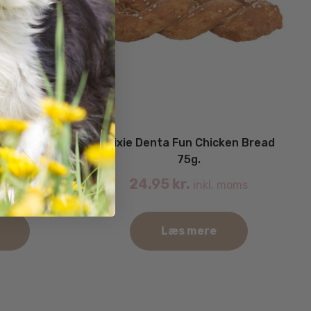
ylling 1stk.
Trixie Denta Fun Chicken Bread
75g.
24.95
kr.
. moms
inkl. moms
Læs mere