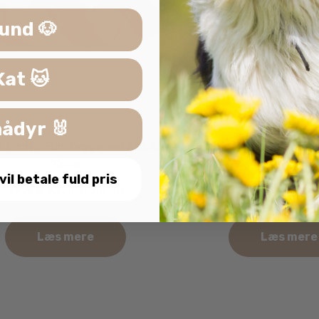
und 🐶
Kat 🐱
ådyr 🐰
ie Denta Fun Tyggeben Spiral
Trixie Twisters med K
15cm
40g.
 vil betale fuld pris
19.95
kr.
14.95
kr.
inkl. moms
inkl
Læs mere
Læs mere