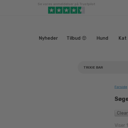
Gå
Se vores anmeldelser på Trustpilot
til
indhold
Nyheder
Tilbud 🤑
Hund
Kat
Forside
Søge
Clear
Viser 