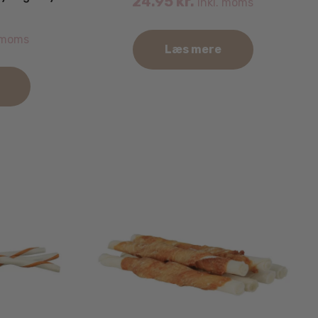
24.95
kr.
inkl. moms
 moms
Læs mere