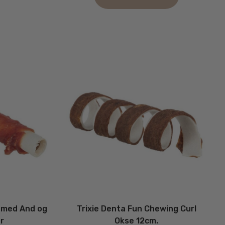
k med And og
Trixie Denta Fun Chewing Curl
er
Okse 12cm.