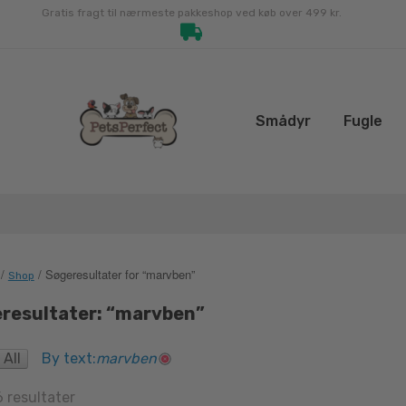
Gratis fragt til nærmeste pakkeshop ved køb over 499 kr.
Smådyr
Fugle
/
/ Søgeresultater for “marvben”
Shop
resultater: “marvben”
 All
By text:
marvben
Sorted
6 resultater