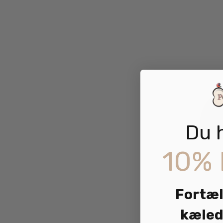
Du 
10% 
Fortæl
kæled
S