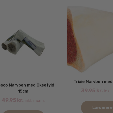
by
latest
Trixie Marvben med
sco Marvben med Oksefyld
39.95
kr.
inkl
15cm
49.95
kr.
inkl. moms
Læs mere