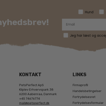
Hund
 nyhedsbrev!
Jeg har læst og accept
KONTAKT
LINKS
PetsPerfect ApS
Firmaprofil
Kliplev Erhvervspark 38
Handelsbetingelser
6200 Aabenraa, Danmark
Fortrydelsesret
+45 74676774
Fortrydelsesformular
mail@petsperfect.dk