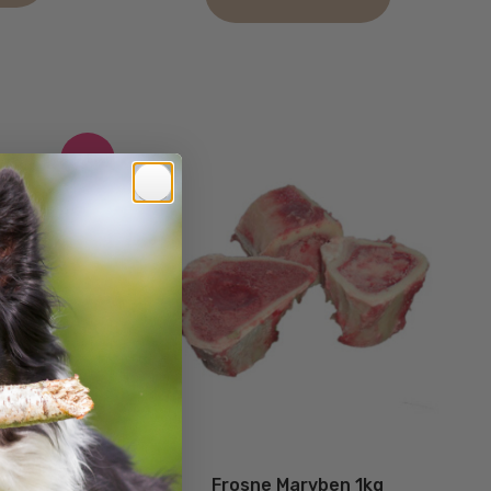
-20%
Kallunfyld
Frosne Marvben 1kg