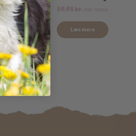
nger
59.95
kr.
inkl. moms
.
inkl. moms
Læs mere