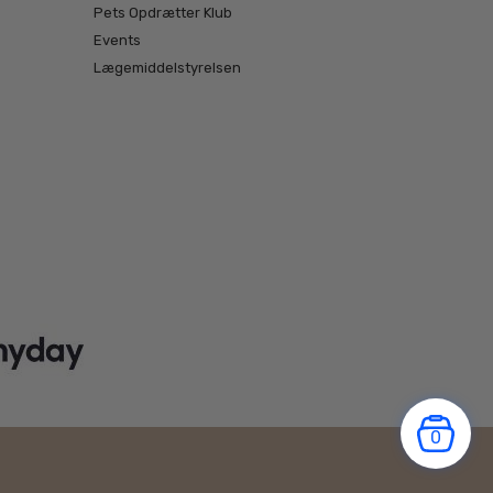
Pets Opdrætter Klub
Events
Lægemiddelstyrelsen
0