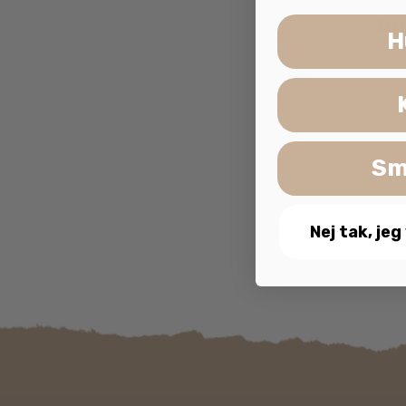
39
H
Sm
Nej tak, jeg