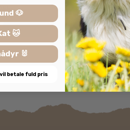
Svøbt i Okselu
.95
kr.
31.96
kr.
inkl. moms
39.95
kr.
31.96
kr
und 🐶
Læs mere
Læs mere
Kat 🐱
ådyr 🐰
 vil betale fuld pris