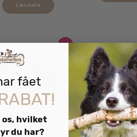
Læs mere
-20%
har fået
RABAT!
 os, hvilket
yr du har?
Snack’It Marvben m. 
nack’It Marvben med Paté