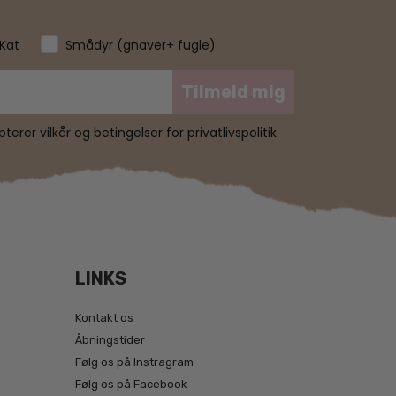
Kat
Smådyr (gnaver+ fugle)
Tilmeld mig
erer vilkår og betingelser for privatlivspolitik
LINKS
Kontakt os
Åbningstider
Følg os på Instragram
Følg os på Facebook