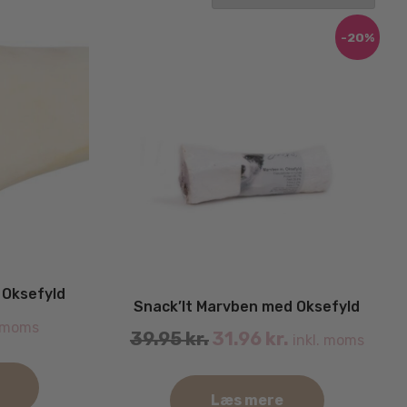
-20%
 Oksefyld
Snack’It Marvben med Oksefyld
. moms
39.95
kr.
31.96
kr.
inkl. moms
Læs mere