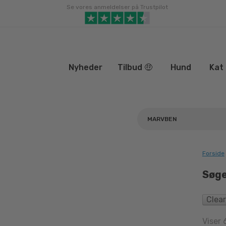
Gå
Se vores anmeldelser på Trustpilot
til
indhold
Nyheder
Tilbud 🤑
Hund
Kat
Forside
Søge
Clear
Viser 